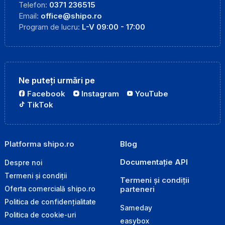
Telefon:
0371 236515
Email:
office@shipo.ro
Program de lucru:
L-V 09:00 - 17:00
Ne puteți urmări pe
Facebook
Instagram
YouTube
TikTok
Platforma shipo.ro
Blog
Documentație API
Despre noi
Termeni și condiții
Termeni și condiții
parteneri
Oferta comercială shipo.ro
Politica de confidențialitate
Sameday
Politica de cookie-uri
easybox