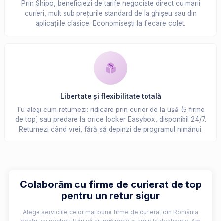
Prin Shipo, beneficiezi de tarife negociate direct cu marii
curieri, mult sub prețurile standard de la ghișeu sau din
aplicațiile clasice. Economisești la fiecare colet.
Libertate și flexibilitate totală
Tu alegi cum returnezi: ridicare prin curier de la ușă (5 firme
de top) sau predare la orice locker Easybox, disponibil 24/7.
Returnezi când vrei, fără să depinzi de programul nimănui.
Colaborăm cu firme de curierat de top
pentru un retur sigur
Alege serviciile celor mai bune firme de curierat din România
pentru ca pachetul tău să ajungă rapid și sigur la destinație. Am