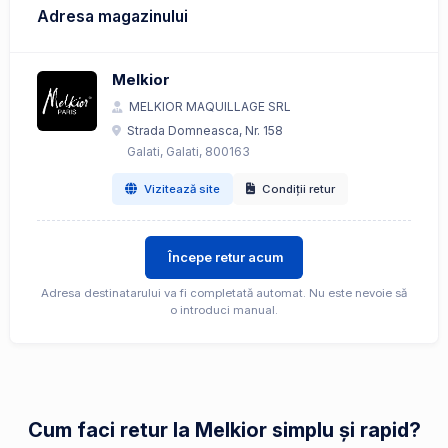
Adresa magazinului
Melkior
MELKIOR MAQUILLAGE SRL
Strada Domneasca, Nr. 158
Galati, Galati, 800163
Vizitează site
Condiții retur
Începe retur acum
Adresa destinatarului va fi completată automat. Nu este nevoie să
o introduci manual.
Cum faci retur la Melkior simplu și rapid?