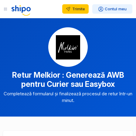
Trimite
Contul meu
Retur Melkior : Generează AWB
pentru Curier sau Easybox
Completează formularul și finalizează procesul de retur într-un
minut.