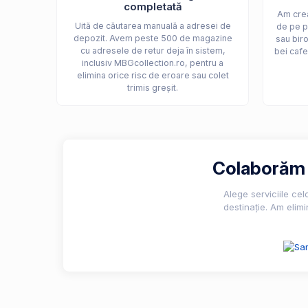
completată
Am crea
Uită de căutarea manuală a adresei de
de pe p
depozit. Avem peste 500 de magazine
sau biro
cu adresele de retur deja în sistem,
bei cafe
inclusiv MBGcollection.ro, pentru a
elimina orice risc de eroare sau colet
trimis greșit.
Colaborăm c
Alege serviciile ce
destinație. Am elimi