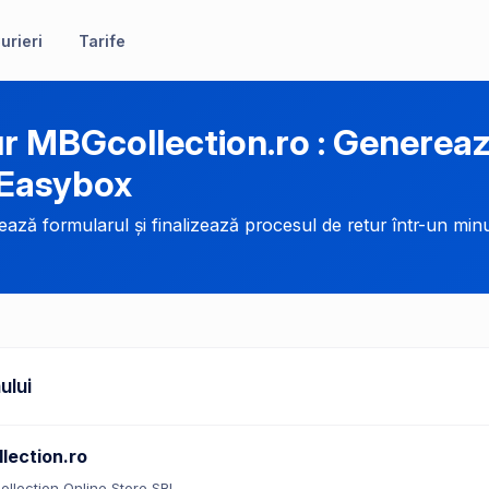
urieri
Tarife
r MBGcollection.ro : Generea
 Easybox
ază formularul și finalizează procesul de retur într-un minu
ului
lection.ro
llection Online Store SRL