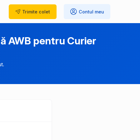
Trimite
colet
Contul meu
ză AWB pentru Curier
t.