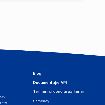
Blog
Documentație API
Termeni și condiții parteneri
o.ro
Sameday
itate