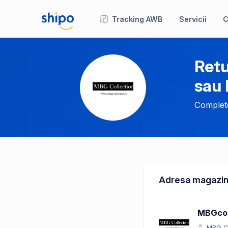
Tracking AWB
Servicii
C
Retu
sau
Complete
Adresa magazin
MBGcol
MBG Co