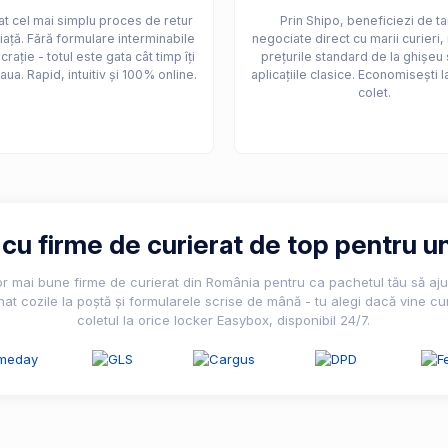
t cel mai simplu proces de retur
Prin Shipo, beneficiezi de ta
iață. Fără formulare interminabile
negociate direct cu marii curieri,
crație - totul este gata cât timp îți
prețurile standard de la ghișeu 
aua. Rapid, intuitiv și 100% online.
aplicațiile clasice. Economisești l
colet.
u firme de curierat de top pentru un
lor mai bune firme de curierat din România pentru ca pachetul tău să ajun
nat cozile la poștă și formularele scrise de mână - tu alegi dacă vine cur
coletul la orice locker Easybox, disponibil 24/7.