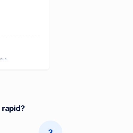
nual.
 rapid?
3