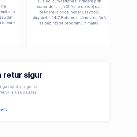
Tu alegi cum returnezi: ridicare prin
rife
curier de la ușă (5 firme de top) sau
 mult sub
predare la orice locker Easybox,
sau din
disponibil 24/7. Returnezi când vrei, fără
a fiecare
să depinzi de programul nimănui.
 retur sigur
gă rapid și sigur la
ierul la ușă sau lași