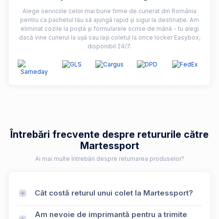
Alege serviciile celor mai bune firme de curierat din România
pentru ca pachetul tău să ajungă rapid și sigur la destinație. Am
eliminat cozile la poștă și formularele scrise de mână - tu alegi
dacă vine curierul la ușă sau lași coletul la orice locker Easybox,
disponibil 24/7.
Întrebări frecvente despre retururile către
Martessport
Ai mai multe întrebări despre returnarea produselor?
Cât costă returul unui colet la Martessport?
Am nevoie de imprimantă pentru a trimite