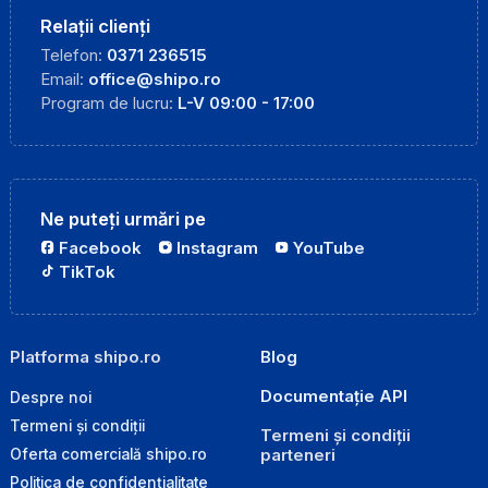
Relații clienți
Telefon:
0371 236515
Email:
office@shipo.ro
Program de lucru:
L-V 09:00 - 17:00
Ne puteți urmări pe
Facebook
Instagram
YouTube
TikTok
Platforma shipo.ro
Blog
Documentație API
Despre noi
Termeni și condiții
Termeni și condiții
parteneri
Oferta comercială shipo.ro
Politica de confidențialitate