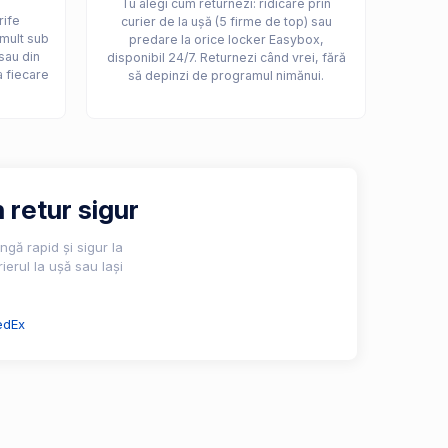
Tu alegi cum returnezi: ridicare prin
rife
curier de la ușă (5 firme de top) sau
 mult sub
predare la orice locker Easybox,
sau din
disponibil 24/7. Returnezi când vrei, fără
a fiecare
să depinzi de programul nimănui.
 retur sigur
gă rapid și sigur la
ierul la ușă sau lași