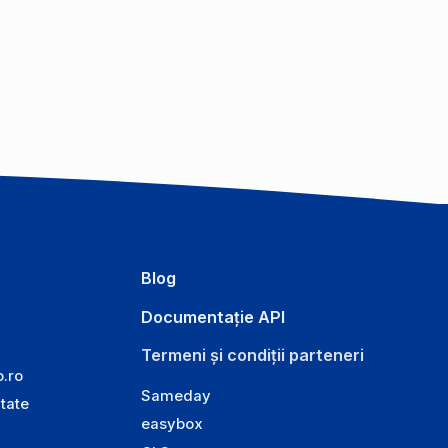
Blog
Documentație API
Termeni și condiții parteneri
o.ro
Sameday
itate
easybox