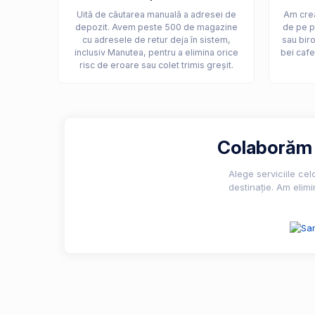
Uită de căutarea manuală a adresei de
Am crea
depozit. Avem peste 500 de magazine
de pe p
cu adresele de retur deja în sistem,
sau biro
inclusiv Manutea, pentru a elimina orice
bei cafe
risc de eroare sau colet trimis greșit.
Colaborăm c
Alege serviciile ce
destinație. Am elimi