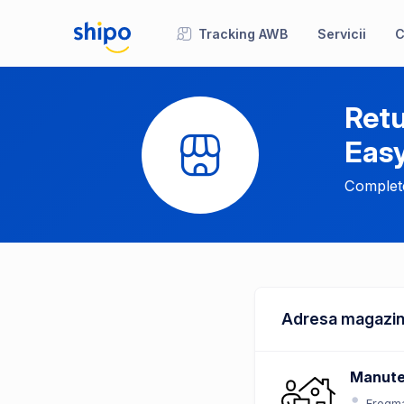
Tracking AWB
Servicii
C
Retu
Eas
Complete
Adresa magazin
Manut
Frogm