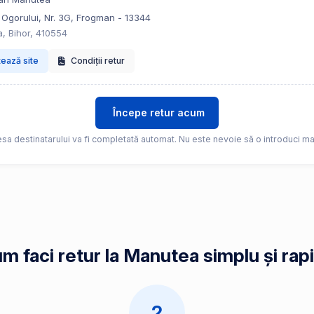
 Ogorului, Nr. 3G, Frogman - 13344
, Bihor, 410554
tează site
Condiții retur
Începe retur acum
sa destinatarului va fi completată automat. Nu este nevoie să o introduci ma
m faci retur la Manutea simplu și rap
2