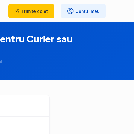
Trimite
colet
Contul meu
entru Curier sau
t.