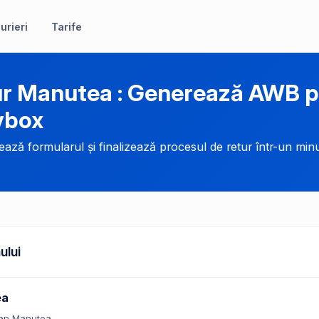
urieri
Tarife
r Manutea : Generează AWB p
ybox
ază formularul și finalizează procesul de retur într-un minu
ului
ea
an Manutea