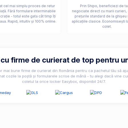
t cel mai simplu proces de retur
Prin Shipo, beneficiezi de ta
iață. Fără formulare interminabile
negociate direct cu marii curieri,
crație - totul este gata cât timp îți
prețurile standard de la ghișeu 
aua. Rapid, intuitiv și 100% online.
aplicațiile clasice. Economisești l
colet.
u firme de curierat de top pentru un
lor mai bune firme de curierat din România pentru ca pachetul tău să ajun
nat cozile la poștă și formularele scrise de mână - tu alegi dacă vine cur
coletul la orice locker Easybox, disponibil 24/7.