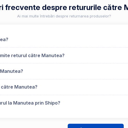
ri frecvente despre retururile către
Ai mai multe întrebări despre returnarea produselor?
tea?
imite returul către Manutea?
u Manutea?
s către Manutea?
urul la Manutea prin Shipo?