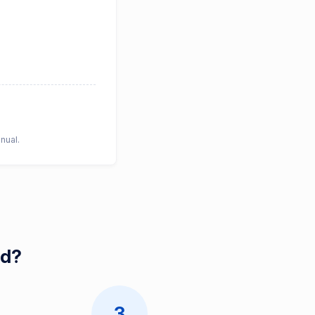
nual.
id?
3