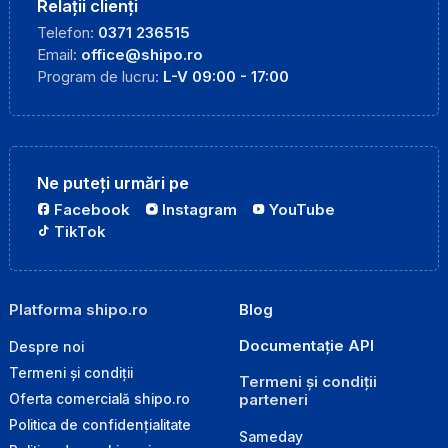
Relații clienți
Telefon:
0371 236515
Email:
office@shipo.ro
Program de lucru:
L-V 09:00 - 17:00
Ne puteți urmări pe
Facebook
Instagram
YouTube
TikTok
Platforma shipo.ro
Blog
Documentație API
Despre noi
Termeni și condiții
Termeni și condiții
parteneri
Oferta comercială shipo.ro
Politica de confidențialitate
Sameday