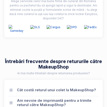
Alege serviciile celor mai bune firme de curierat din România
pentru ca pachetul tău să ajungă rapid și sigur la destinație. Am
eliminat cozile la poștă și formularele scrise de mână - tu alegi
dacă vine curierul la ușă sau lași coletul la orice locker Easybox,
disponibil 24/7.
Întrebări frecvente despre retururile către
MakeupShop
Ai mai multe întrebări despre returnarea produselor?
Cât costă returul unui colet la MakeupShop?
Am nevoie de imprimantă pentru a trimite
returul către MakeupShop?