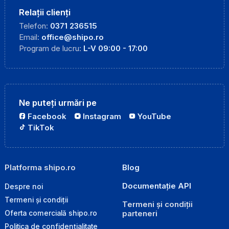
Relații clienți
Telefon:
0371 236515
Email:
office@shipo.ro
Program de lucru:
L-V 09:00 - 17:00
Ne puteți urmări pe
Facebook
Instagram
YouTube
TikTok
Platforma shipo.ro
Blog
Documentație API
Despre noi
Termeni și condiții
Termeni și condiții
parteneri
Oferta comercială shipo.ro
Politica de confidențialitate