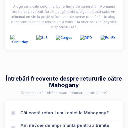
Alege serviciile celor mai bune firme de curierat din România
pentru ca pachetul tău să ajungă rapid și sigur la destinație. Am
eliminat cozile la poștă și formularele scrise de mână - tu alegi
dacă vine curierul la ușă sau lași coletul la orice locker Easybox,
disponibil 24/7.
Întrebări frecvente despre retururile către
Mahogany
Ai mai multe întrebări despre returnarea produselor?
Cât costă returul unui colet la Mahogany?
Am nevoie de imprimantă pentru a trimite