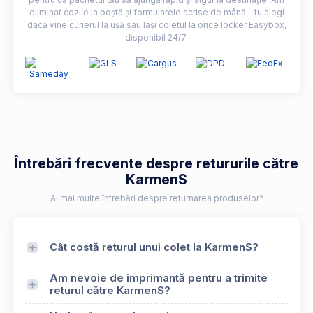
eliminat cozile la poștă și formularele scrise de mână - tu alegi
dacă vine curierul la ușă sau lași coletul la orice locker Easybox,
disponibil 24/7.
Întrebări frecvente despre retururile către
KarmenS
Ai mai multe întrebări despre returnarea produselor?
Cât costă returul unui colet la KarmenS?
Am nevoie de imprimantă pentru a trimite
returul către KarmenS?