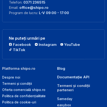
Telefon:
0371 236515
Email:
office@shipo.ro
Program de lucru:
L-V 09:00 - 17:00
Ne puteți urmări pe
Facebook
Instagram
YouTube
TikTok
Platforma shipo.ro
Blog
Documentație API
Despre noi
Termeni și condiții
Termeni și condiții
parteneri
Oferta comercială shipo.ro
Politica de confidențialitate
Sameday
Politica de cookie-uri
easybox