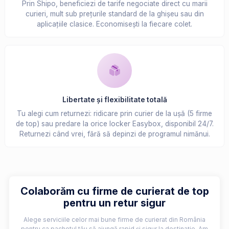
Prin Shipo, beneficiezi de tarife negociate direct cu marii
curieri, mult sub prețurile standard de la ghișeu sau din
aplicațiile clasice. Economisești la fiecare colet.
Libertate și flexibilitate totală
Tu alegi cum returnezi: ridicare prin curier de la ușă (5 firme
de top) sau predare la orice locker Easybox, disponibil 24/7.
Returnezi când vrei, fără să depinzi de programul nimănui.
Colaborăm cu firme de curierat de top
pentru un retur sigur
Alege serviciile celor mai bune firme de curierat din România
pentru ca pachetul tău să ajungă rapid și sigur la destinație. Am