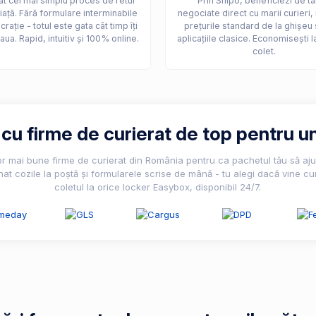
t cel mai simplu proces de retur
Prin Shipo, beneficiezi de ta
iață. Fără formulare interminabile
negociate direct cu marii curieri,
crație - totul este gata cât timp îți
prețurile standard de la ghișeu 
aua. Rapid, intuitiv și 100% online.
aplicațiile clasice. Economisești l
colet.
u firme de curierat de top pentru un
lor mai bune firme de curierat din România pentru ca pachetul tău să ajun
nat cozile la poștă și formularele scrise de mână - tu alegi dacă vine cur
coletul la orice locker Easybox, disponibil 24/7.