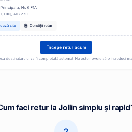
Principala, Nr. 6 F1A
u, Cluj, 407270
tează site
Condiții retur
Începe retur acum
sa destinatarului va fi completată automat. Nu este nevoie să o introduci ma
Cum faci retur la Jollin simplu și rapid
2