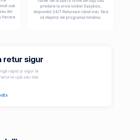
rife
curier de la ușă (5 firme de top) sau
 mult sub
predare la orice locker Easybox,
sau din
disponibil 24/7. Returnezi când vrei, fără
a fiecare
să depinzi de programul nimănui.
 retur sigur
gă rapid și sigur la
ierul la ușă sau lași