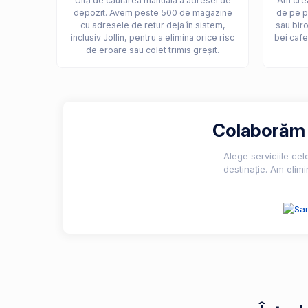
Uită de căutarea manuală a adresei de
Am crea
depozit. Avem peste 500 de magazine
de pe p
cu adresele de retur deja în sistem,
sau biro
inclusiv Jollin, pentru a elimina orice risc
bei cafe
de eroare sau colet trimis greșit.
Colaborăm c
Alege serviciile ce
destinație. Am elimi