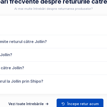
ări frecvente despre retururile către
Ai mai multe întrebări despre returnarea produselor?
ite returul către Jollin?
Jollin?
către Jollin?
ul la Jollin prin Shipo?
Vezi toate întrebările
Începe retur acum