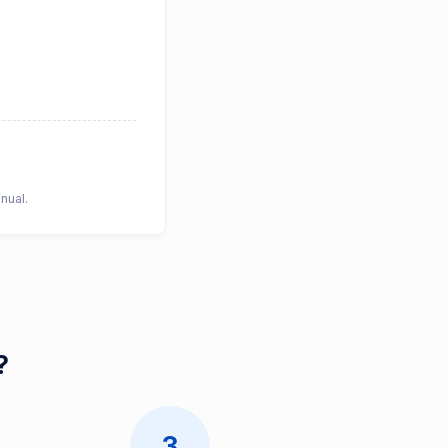
nual.
?
3