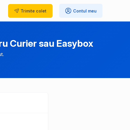
Trimite
colet
Contul meu
ru Curier sau Easybox
t.