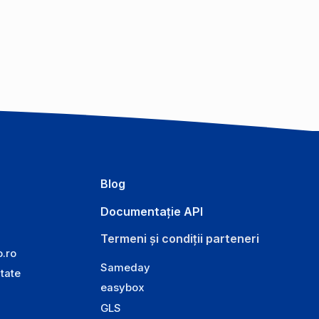
Blog
Documentație API
Termeni și condiții parteneri
o.ro
Sameday
itate
easybox
GLS