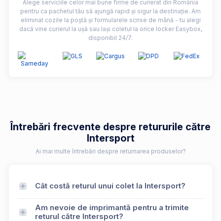
Alege serviciile celor mai bune firme de curierat din România
pentru ca pachetul tău să ajungă rapid și sigur la destinație. Am
eliminat cozile la poștă și formularele scrise de mână - tu alegi
dacă vine curierul la ușă sau lași coletul la orice locker Easybox,
disponibil 24/7.
Întrebări frecvente despre retururile către
Intersport
Ai mai multe întrebări despre returnarea produselor?
Cât costă returul unui colet la Intersport?
Am nevoie de imprimantă pentru a trimite
returul către Intersport?