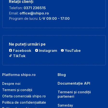
Relații clienți
Telefon:
0371 236515
Email:
office@shipo.ro
Program de lucru:
L-V 09:00 - 17:00
Ne puteți urmări pe
Facebook
Instagram
YouTube
TikTok
Platforma shipo.ro
Blog
Documentație API
Despre noi
Termeni și condiții
Termeni și condiții
parteneri
Oferta comercială shipo.ro
Politica de confidențialitate
Sameday