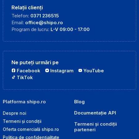
Relații clienți
Telefon:
0371 236515
Email:
office@shipo.ro
Program de lucru:
L-V 09:00 - 17:00
Ne puteți urmări pe
Facebook
Instagram
YouTube
TikTok
Platforma shipo.ro
Blog
Documentație API
Despre noi
Termeni și condiții
Termeni și condiții
parteneri
Oferta comercială shipo.ro
Politica de confidențialitate