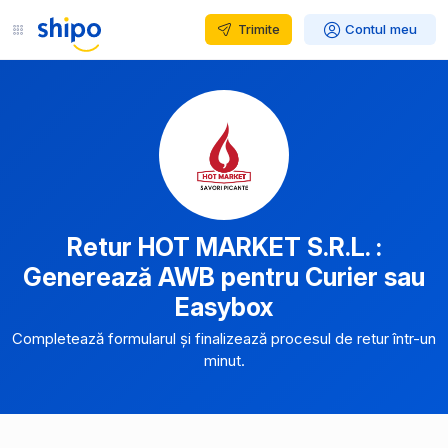
Trimite
Contul meu
Retur HOT MARKET S.R.L. :
Generează AWB pentru Curier sau
Easybox
Completează formularul și finalizează procesul de retur într-un
minut.