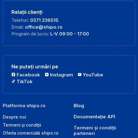
Relații clienți
Telefon:
0371 236515
Email:
office@shipo.ro
Program de lucru:
L-V 09:00 - 17:00
Ne puteți urmări pe
Facebook
Instagram
YouTube
TikTok
Platforma shipo.ro
Blog
Documentație API
Despre noi
Termeni și condiții
Termeni și condiții
parteneri
Oferta comercială shipo.ro