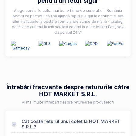
pentru un retur sigur
Alege serviciile celor mai bune firme de curierat din România
pentru ca pachetul tău să ajungă rapid și sigur la destinație. Am
eliminat cozile la poștă și formularele scrise de mână - tu alegi
dacă vine curierul la ușă sau lași coletul la orice locker Easybox,
disponibil 24/7.
Întrebări frecvente despre retururile către
HOT MARKET S.R.L.
Ai mai multe întrebări despre returnarea produselor?
Cât costă returul unui colet la HOT MARKET
S.R.L.?