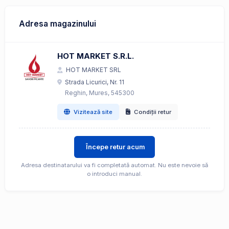
Adresa magazinului
HOT MARKET S.R.L.
HOT MARKET SRL
Strada Licurici, Nr. 11
Reghin, Mures, 545300
Vizitează site
Condiții retur
Începe retur acum
Adresa destinatarului va fi completată automat. Nu este nevoie să
o introduci manual.