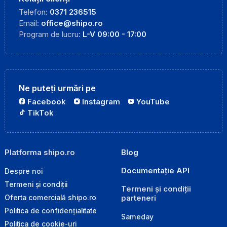
Telefon:
0371 236515
Email:
office@shipo.ro
Program de lucru:
L-V 09:00 - 17:00
Ne puteți urmări pe
Facebook
Instagram
YouTube
TikTok
Platforma shipo.ro
Blog
Documentație API
Despre noi
Termeni și condiții
Termeni și condiții
parteneri
Oferta comercială shipo.ro
Politica de confidențialitate
Sameday
Politica de cookie-uri