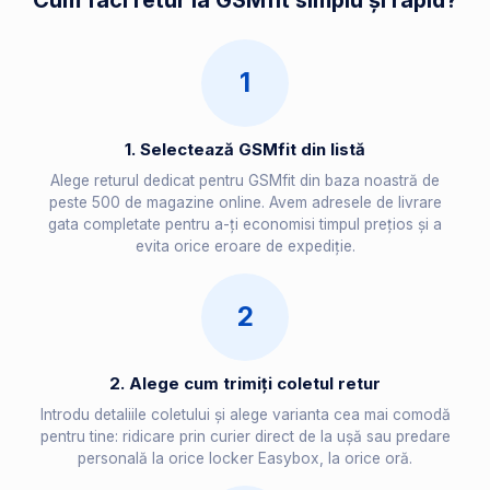
Cum faci retur la GSMfit simplu și rapid?
1
1. Selectează GSMfit din listă
Alege returul dedicat pentru GSMfit din baza noastră de
peste 500 de magazine online. Avem adresele de livrare
gata completate pentru a-ți economisi timpul prețios și a
evita orice eroare de expediție.
2
2. Alege cum trimiți coletul retur
Introdu detaliile coletului și alege varianta cea mai comodă
pentru tine: ridicare prin curier direct de la ușă sau predare
personală la orice locker Easybox, la orice oră.