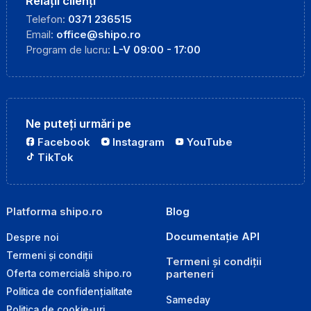
Relații clienți
Telefon:
0371 236515
Email:
office@shipo.ro
Program de lucru:
L-V 09:00 - 17:00
Ne puteți urmări pe
Facebook
Instagram
YouTube
TikTok
Platforma shipo.ro
Blog
Documentație API
Despre noi
Termeni și condiții
Termeni și condiții
parteneri
Oferta comercială shipo.ro
Politica de confidențialitate
Sameday
Politica de cookie-uri