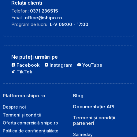
Relații clienți
Telefon:
0371 236515
Email:
office@shipo.ro
Program de lucru:
L-V 09:00 - 17:00
Ne puteți urmări pe
Facebook
Instagram
YouTube
TikTok
Platforma shipo.ro
Blog
Documentație API
Despre noi
Termeni și condiții
Termeni și condiții
parteneri
Oferta comercială shipo.ro
Politica de confidențialitate
Sameday