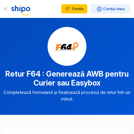
Trimite
Contul meu
Retur F64 : Generează AWB pentru
Curier sau Easybox
Completează formularul și finalizează procesul de retur într-un
minut.