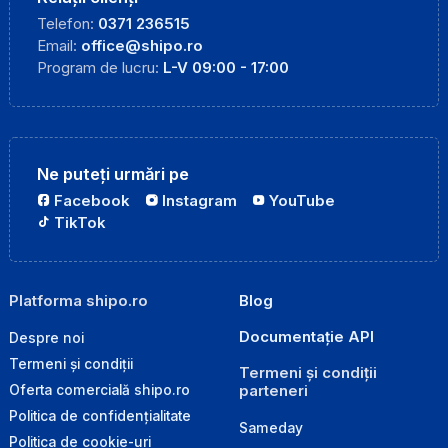
Telefon:
0371 236515
Email:
office@shipo.ro
Program de lucru:
L-V 09:00 - 17:00
Ne puteți urmări pe
Facebook
Instagram
YouTube
TikTok
Platforma shipo.ro
Blog
Documentație API
Despre noi
Termeni și condiții
Termeni și condiții
parteneri
Oferta comercială shipo.ro
Politica de confidențialitate
Sameday
Politica de cookie-uri