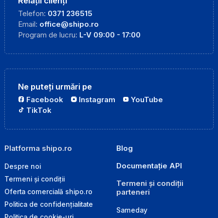
Relații clienți
Telefon:
0371 236515
Email:
office@shipo.ro
Program de lucru:
L-V 09:00 - 17:00
Ne puteți urmări pe
Facebook
Instagram
YouTube
TikTok
Platforma shipo.ro
Blog
Documentație API
Despre noi
Termeni și condiții
Termeni și condiții
parteneri
Oferta comercială shipo.ro
Politica de confidențialitate
Sameday
Politica de cookie-uri