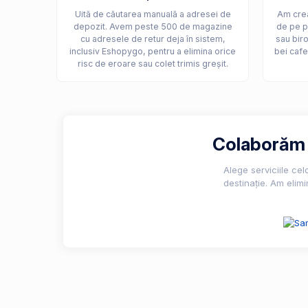
Uită de căutarea manuală a adresei de
Am crea
depozit. Avem peste 500 de magazine
de pe p
cu adresele de retur deja în sistem,
sau biro
inclusiv Eshopygo, pentru a elimina orice
bei cafe
risc de eroare sau colet trimis greșit.
Colaborăm c
Alege serviciile ce
destinație. Am elimi