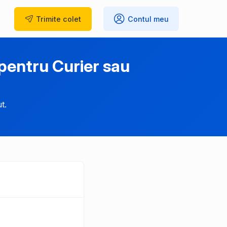
Trimite
colet
Contul meu
entru Curier sau
t.