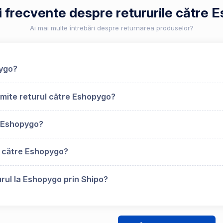
i frecvente despre retururile către
Ai mai multe întrebări despre returnarea produselor?
pygo?
imite returul către Eshopygo?
u Eshopygo?
s către Eshopygo?
urul la Eshopygo prin Shipo?