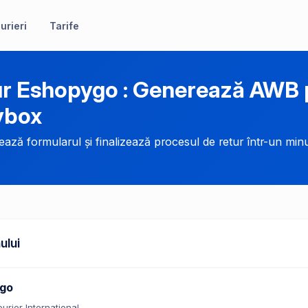
urieri
Tarife
r Eshopygo : Generează AWB p
ybox
ază formularul și finalizează procesul de retur într-un minu
ului
go
urier International