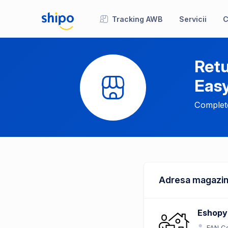
Tracking AWB
Servicii
C
Retu
Eas
Complete
Adresa magazin
Eshopy
FAN Co