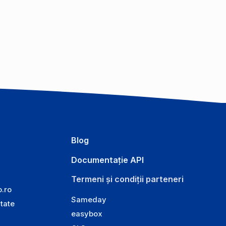
Blog
Documentație API
Termeni și condiții parteneri
o.ro
Sameday
itate
easybox