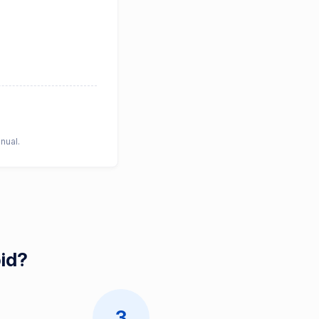
nual.
pid?
3