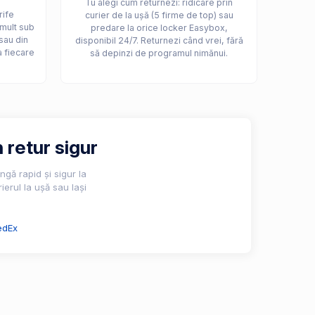
Tu alegi cum returnezi: ridicare prin
rife
curier de la ușă (5 firme de top) sau
 mult sub
predare la orice locker Easybox,
sau din
disponibil 24/7. Returnezi când vrei, fără
a fiecare
să depinzi de programul nimănui.
 retur sigur
gă rapid și sigur la
ierul la ușă sau lași