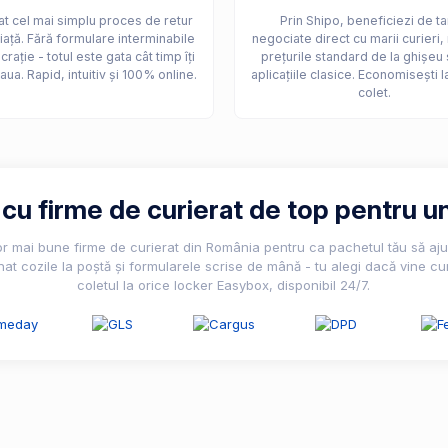
t cel mai simplu proces de retur
Prin Shipo, beneficiezi de ta
iață. Fără formulare interminabile
negociate direct cu marii curieri,
crație - totul este gata cât timp îți
prețurile standard de la ghișeu 
aua. Rapid, intuitiv și 100% online.
aplicațiile clasice. Economisești l
colet.
u firme de curierat de top pentru un
lor mai bune firme de curierat din România pentru ca pachetul tău să ajun
nat cozile la poștă și formularele scrise de mână - tu alegi dacă vine cur
coletul la orice locker Easybox, disponibil 24/7.