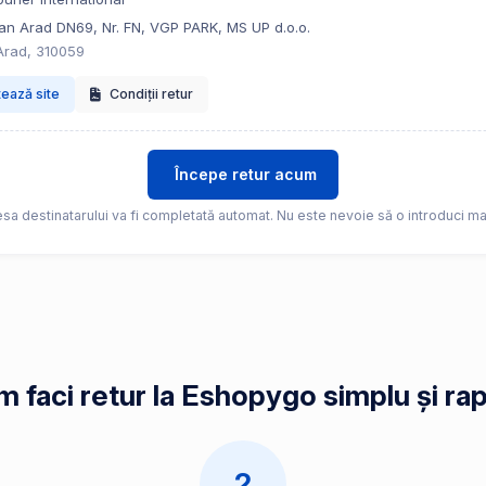
ilan Arad DN69, Nr. FN, VGP PARK, MS UP d.o.o.
Arad, 310059
tează site
Condiții retur
Începe retur acum
sa destinatarului va fi completată automat. Nu este nevoie să o introduci ma
 faci retur la Eshopygo simplu și ra
2