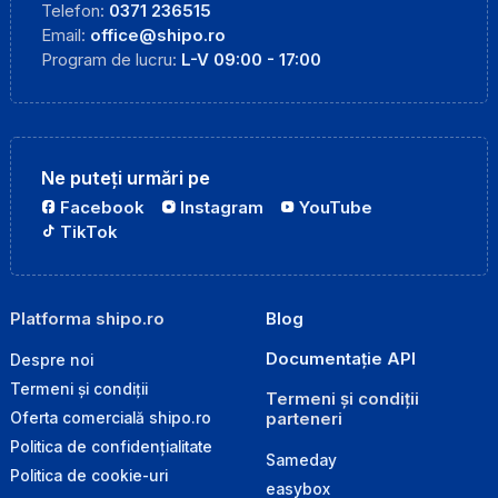
Telefon:
0371 236515
Email:
office@shipo.ro
Program de lucru:
L-V 09:00 - 17:00
Ne puteți urmări pe
Facebook
Instagram
YouTube
TikTok
Platforma shipo.ro
Blog
Documentație API
Despre noi
Termeni și condiții
Termeni și condiții
parteneri
Oferta comercială shipo.ro
Politica de confidențialitate
Sameday
Politica de cookie-uri
easybox