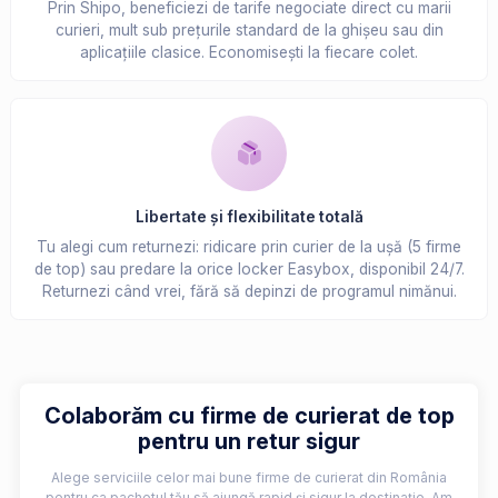
Prin Shipo, beneficiezi de tarife negociate direct cu marii
curieri, mult sub prețurile standard de la ghișeu sau din
aplicațiile clasice. Economisești la fiecare colet.
Libertate și flexibilitate totală
Tu alegi cum returnezi: ridicare prin curier de la ușă (5 firme
de top) sau predare la orice locker Easybox, disponibil 24/7.
Returnezi când vrei, fără să depinzi de programul nimănui.
Colaborăm cu firme de curierat de top
pentru un retur sigur
Alege serviciile celor mai bune firme de curierat din România
pentru ca pachetul tău să ajungă rapid și sigur la destinație. Am