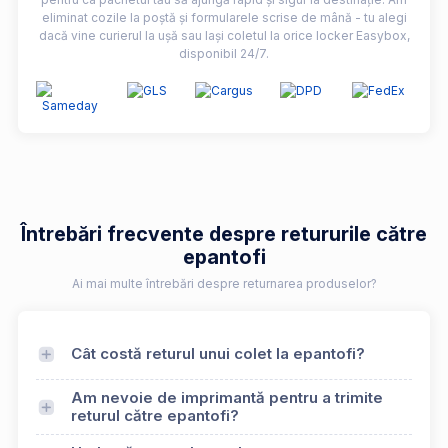
eliminat cozile la poștă și formularele scrise de mână - tu alegi
dacă vine curierul la ușă sau lași coletul la orice locker Easybox,
disponibil 24/7.
Întrebări frecvente despre retururile către
epantofi
Ai mai multe întrebări despre returnarea produselor?
Cât costă returul unui colet la epantofi?
Am nevoie de imprimantă pentru a trimite
returul către epantofi?