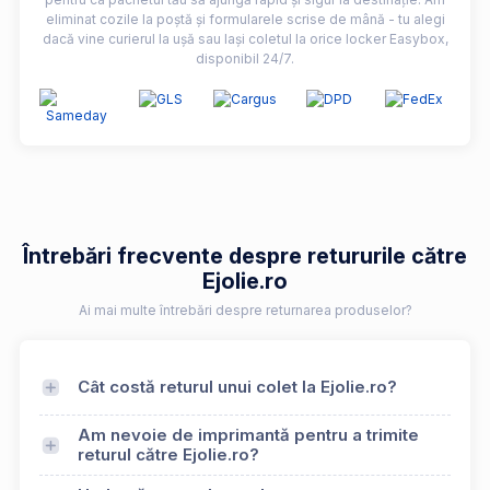
eliminat cozile la poștă și formularele scrise de mână - tu alegi
dacă vine curierul la ușă sau lași coletul la orice locker Easybox,
disponibil 24/7.
Întrebări frecvente despre retururile către
Ejolie.ro
Ai mai multe întrebări despre returnarea produselor?
Cât costă returul unui colet la Ejolie.ro?
Am nevoie de imprimantă pentru a trimite
returul către Ejolie.ro?