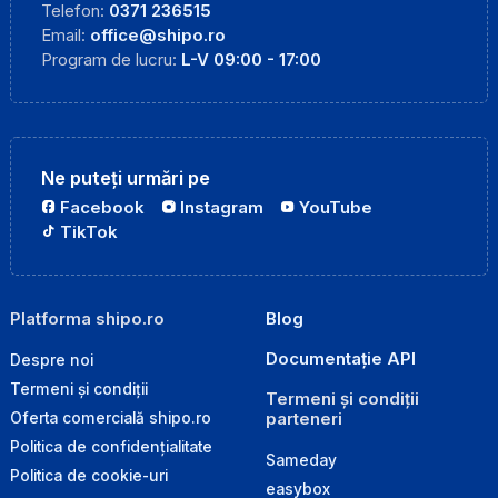
Telefon:
0371 236515
Email:
office@shipo.ro
Program de lucru:
L-V 09:00 - 17:00
Ne puteți urmări pe
Facebook
Instagram
YouTube
TikTok
Platforma shipo.ro
Blog
Documentație API
Despre noi
Termeni și condiții
Termeni și condiții
parteneri
Oferta comercială shipo.ro
Politica de confidențialitate
Sameday
Politica de cookie-uri
easybox