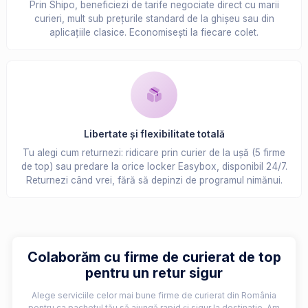
Prin Shipo, beneficiezi de tarife negociate direct cu marii
curieri, mult sub prețurile standard de la ghișeu sau din
aplicațiile clasice. Economisești la fiecare colet.
Libertate și flexibilitate totală
Tu alegi cum returnezi: ridicare prin curier de la ușă (5 firme
de top) sau predare la orice locker Easybox, disponibil 24/7.
Returnezi când vrei, fără să depinzi de programul nimănui.
Colaborăm cu firme de curierat de top
pentru un retur sigur
Alege serviciile celor mai bune firme de curierat din România
pentru ca pachetul tău să ajungă rapid și sigur la destinație. Am