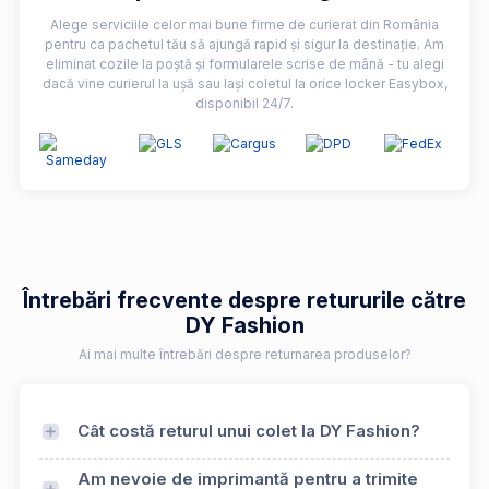
Alege serviciile celor mai bune firme de curierat din România
pentru ca pachetul tău să ajungă rapid și sigur la destinație. Am
eliminat cozile la poștă și formularele scrise de mână - tu alegi
dacă vine curierul la ușă sau lași coletul la orice locker Easybox,
disponibil 24/7.
Întrebări frecvente despre retururile către
DY Fashion
Ai mai multe întrebări despre returnarea produselor?
Cât costă returul unui colet la DY Fashion?
Am nevoie de imprimantă pentru a trimite