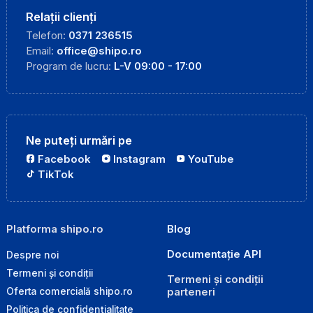
Relații clienți
Telefon:
0371 236515
Email:
office@shipo.ro
Program de lucru:
L-V 09:00 - 17:00
Ne puteți urmări pe
Facebook
Instagram
YouTube
TikTok
Platforma shipo.ro
Blog
Documentație API
Despre noi
Termeni și condiții
Termeni și condiții
parteneri
Oferta comercială shipo.ro
Politica de confidențialitate