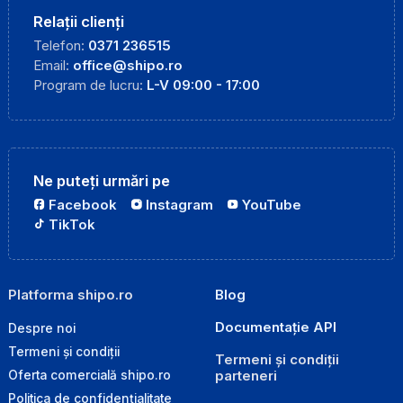
Relații clienți
Telefon:
0371 236515
Email:
office@shipo.ro
Program de lucru:
L-V 09:00 - 17:00
Ne puteți urmări pe
Facebook
Instagram
YouTube
TikTok
Platforma shipo.ro
Blog
Documentație API
Despre noi
Termeni și condiții
Termeni și condiții
parteneri
Oferta comercială shipo.ro
Politica de confidențialitate