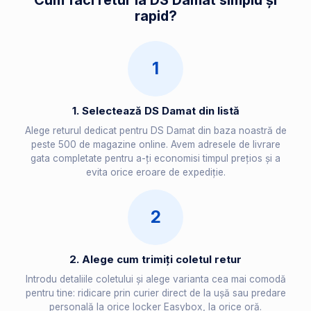
Cum faci retur la DS Damat simplu și
rapid?
1
1. Selectează DS Damat din listă
Alege returul dedicat pentru DS Damat din baza noastră de
peste 500 de magazine online. Avem adresele de livrare
gata completate pentru a-ți economisi timpul prețios și a
evita orice eroare de expediție.
2
2. Alege cum trimiți coletul retur
Introdu detaliile coletului și alege varianta cea mai comodă
pentru tine: ridicare prin curier direct de la ușă sau predare
personală la orice locker Easybox, la orice oră.