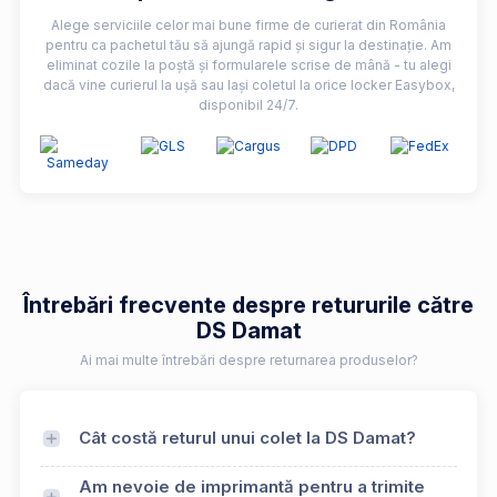
Alege serviciile celor mai bune firme de curierat din România
pentru ca pachetul tău să ajungă rapid și sigur la destinație. Am
eliminat cozile la poștă și formularele scrise de mână - tu alegi
dacă vine curierul la ușă sau lași coletul la orice locker Easybox,
disponibil 24/7.
Întrebări frecvente despre retururile către
DS Damat
Ai mai multe întrebări despre returnarea produselor?
Cât costă returul unui colet la DS Damat?
Am nevoie de imprimantă pentru a trimite