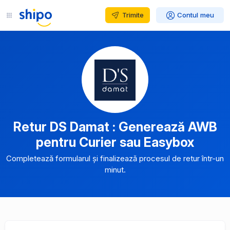
Trimite
Contul meu
Retur DS Damat : Generează AWB
pentru Curier sau Easybox
Completează formularul și finalizează procesul de retur într-un
minut.