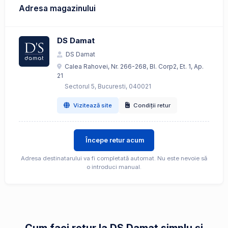
Adresa magazinului
DS Damat
DS Damat
Calea Rahovei, Nr. 266-268, Bl. Corp2, Et. 1, Ap.
21
Sectorul 5, Bucuresti, 040021
Vizitează site
Condiții retur
Începe retur acum
Adresa destinatarului va fi completată automat. Nu este nevoie să
o introduci manual.