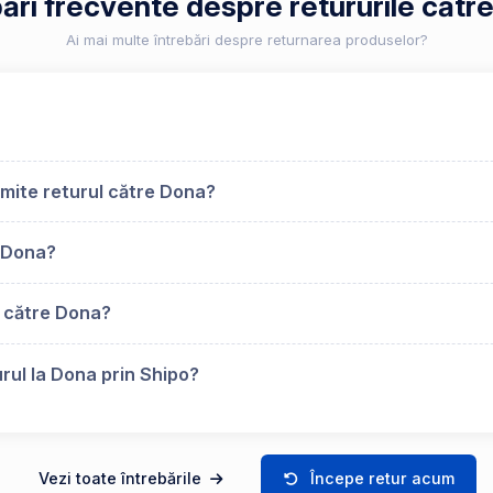
bări frecvente despre retururile cătr
Ai mai multe întrebări despre returnarea produselor?
mite returul către Dona?
 Dona?
s către Dona?
rul la Dona prin Shipo?
Vezi toate întrebările
Începe retur acum