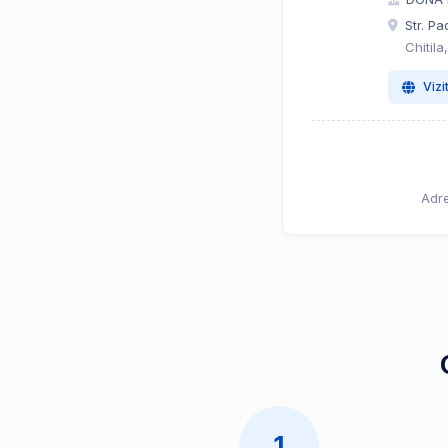
Str. Pad
Chitila
Vizi
Adre
1