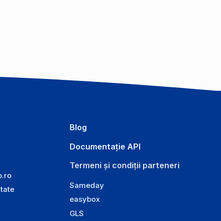
Blog
Documentație API
Termeni și condiții parteneri
o.ro
Sameday
itate
easybox
GLS