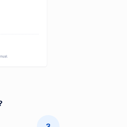
nual.
?
3