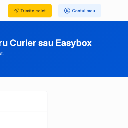
Trimite
colet
Contul meu
u Curier sau Easybox
t.