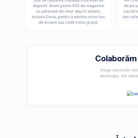
Uită de căutarea manuală a adresei de
Am crea
depozit. Avem peste 500 de magazine
de pe p
cu adresele de retur deja în sistem,
sau biro
inclusiv Dona, pentru a elimina orice risc
bei cafe
de eroare sau colet trimis greșit.
Colaborăm c
Alege serviciile ce
destinație. Am elimi