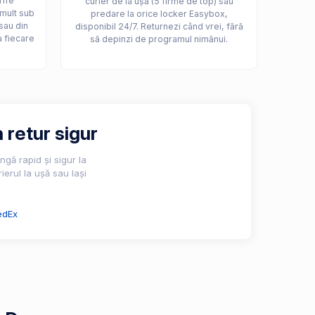
rife
curier de la ușă (5 firme de top) sau
 mult sub
predare la orice locker Easybox,
sau din
disponibil 24/7. Returnezi când vrei, fără
a fiecare
să depinzi de programul nimănui.
 retur sigur
gă rapid și sigur la
ierul la ușă sau lași