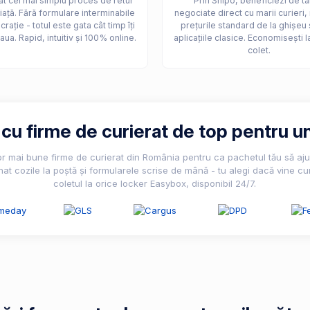
t cel mai simplu proces de retur
Prin Shipo, beneficiezi de ta
iață. Fără formulare interminabile
negociate direct cu marii curieri,
crație - totul este gata cât timp îți
prețurile standard de la ghișeu 
aua. Rapid, intuitiv și 100% online.
aplicațiile clasice. Economisești l
colet.
u firme de curierat de top pentru un
lor mai bune firme de curierat din România pentru ca pachetul tău să ajun
nat cozile la poștă și formularele scrise de mână - tu alegi dacă vine cur
coletul la orice locker Easybox, disponibil 24/7.