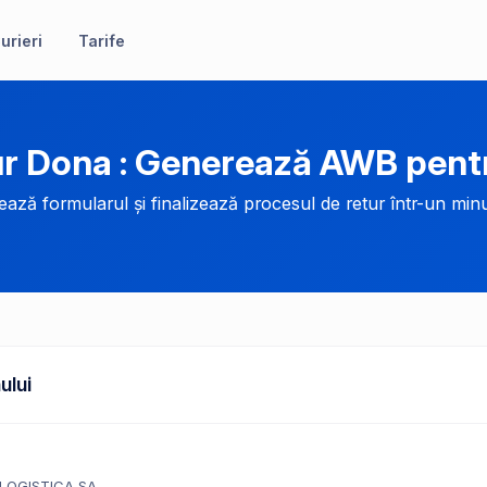
urieri
Tarife
r Dona : Generează AWB pentr
ază formularul și finalizează procesul de retur într-un minu
ului
LOGISTICA SA