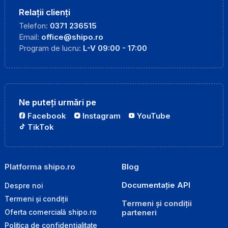
Relații clienți
Telefon:
0371 236515
Email:
office@shipo.ro
Program de lucru:
L-V 09:00 - 17:00
Ne puteți urmări pe
Facebook
Instagram
YouTube
TikTok
Platforma shipo.ro
Blog
Documentație API
Despre noi
Termeni și condiții
Termeni și condiții
parteneri
Oferta comercială shipo.ro
Politica de confidențialitate