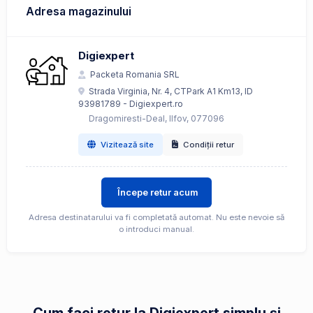
Adresa magazinului
Digiexpert
Packeta Romania SRL
Strada Virginia, Nr. 4, CTPark A1 Km13, ID
93981789 - Digiexpert.ro
Dragomiresti-Deal, Ilfov, 077096
Vizitează site
Condiții retur
Începe retur acum
Adresa destinatarului va fi completată automat. Nu este nevoie să
o introduci manual.