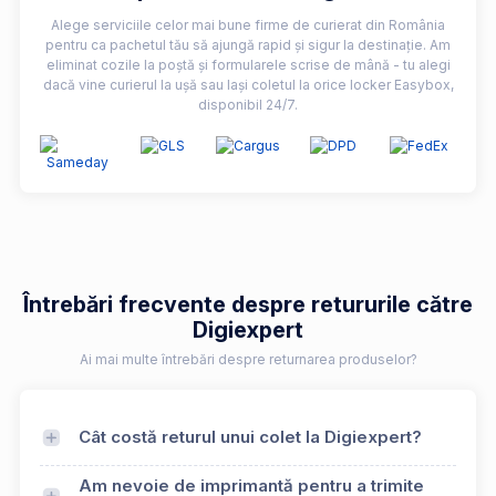
Alege serviciile celor mai bune firme de curierat din România
pentru ca pachetul tău să ajungă rapid și sigur la destinație. Am
eliminat cozile la poștă și formularele scrise de mână - tu alegi
dacă vine curierul la ușă sau lași coletul la orice locker Easybox,
disponibil 24/7.
Întrebări frecvente despre retururile către
Digiexpert
Ai mai multe întrebări despre returnarea produselor?
Cât costă returul unui colet la Digiexpert?
Am nevoie de imprimantă pentru a trimite