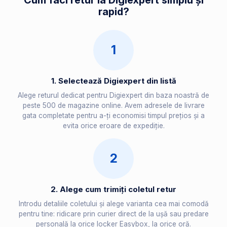
Cum faci retur la Digiexpert simplu și
rapid?
1
1. Selectează Digiexpert din listă
Alege returul dedicat pentru Digiexpert din baza noastră de
peste 500 de magazine online. Avem adresele de livrare
gata completate pentru a-ți economisi timpul prețios și a
evita orice eroare de expediție.
2
2. Alege cum trimiți coletul retur
Introdu detaliile coletului și alege varianta cea mai comodă
pentru tine: ridicare prin curier direct de la ușă sau predare
personală la orice locker Easybox, la orice oră.