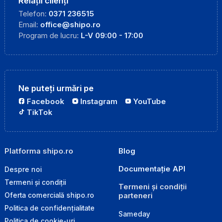
Relații clienți
Telefon:
0371 236515
Email:
office@shipo.ro
Program de lucru:
L-V 09:00 - 17:00
Ne puteți urmări pe
Facebook
Instagram
YouTube
TikTok
Platforma shipo.ro
Blog
Documentație API
Despre noi
Termeni și condiții
Termeni și condiții
parteneri
Oferta comercială shipo.ro
Politica de confidențialitate
Sameday
Politica de cookie-uri