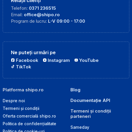
Relații clienți
Telefon:
0371 236515
Email:
office@shipo.ro
Program de lucru:
L-V 09:00 - 17:00
Ne puteți urmări pe
Facebook
Instagram
YouTube
TikTok
Platforma shipo.ro
Blog
Documentație API
Despre noi
Termeni și condiții
Termeni și condiții
parteneri
Oferta comercială shipo.ro
Politica de confidențialitate
Sameday
Politica de cookie-uri