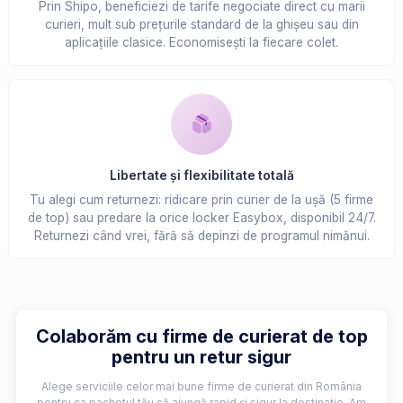
Prin Shipo, beneficiezi de tarife negociate direct cu marii
curieri, mult sub prețurile standard de la ghișeu sau din
aplicațiile clasice. Economisești la fiecare colet.
Libertate și flexibilitate totală
Tu alegi cum returnezi: ridicare prin curier de la ușă (5 firme
de top) sau predare la orice locker Easybox, disponibil 24/7.
Returnezi când vrei, fără să depinzi de programul nimănui.
Colaborăm cu firme de curierat de top
pentru un retur sigur
Alege serviciile celor mai bune firme de curierat din România
pentru ca pachetul tău să ajungă rapid și sigur la destinație. Am