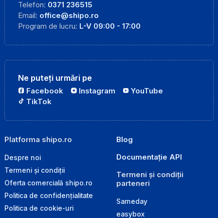
Telefon:
0371 236515
Email:
office@shipo.ro
Program de lucru:
L-V 09:00 - 17:00
Ne puteți urmări pe
Facebook
Instagram
YouTube
TikTok
Platforma shipo.ro
Blog
Documentație API
Despre noi
Termeni și condiții
Termeni și condiții
parteneri
Oferta comercială shipo.ro
Politica de confidențialitate
Sameday
Politica de cookie-uri
easybox