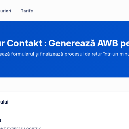
urieri
Tarife
r Contakt : Generează AWB pe
ază formularul și finalizează procesul de retur într-un minu
ului
t
KT EXPRESS LOGISTIK