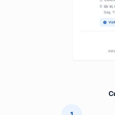
Str XI,
Sag, T
Vizi
Adre
Cu
1