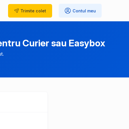
Trimite
colet
Contul meu
ntru Curier sau Easybox
t.