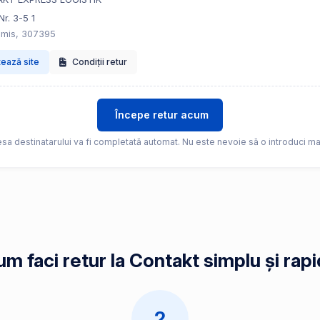
 Nr. 3-5 1
imis, 307395
tează site
Condiții retur
Începe retur acum
sa destinatarului va fi completată automat. Nu este nevoie să o introduci ma
m faci retur la Contakt simplu și rap
2