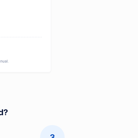
nual.
id?
3