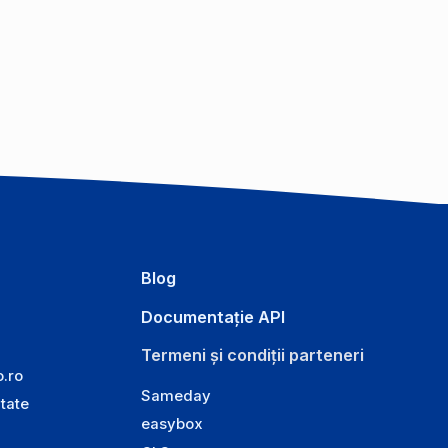
Blog
Documentație API
Termeni și condiții parteneri
o.ro
Sameday
itate
easybox