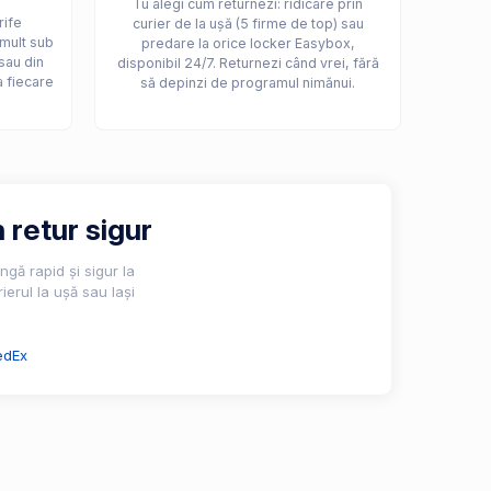
Tu alegi cum returnezi: ridicare prin
rife
curier de la ușă (5 firme de top) sau
 mult sub
predare la orice locker Easybox,
sau din
disponibil 24/7. Returnezi când vrei, fără
a fiecare
să depinzi de programul nimănui.
 retur sigur
gă rapid și sigur la
ierul la ușă sau lași