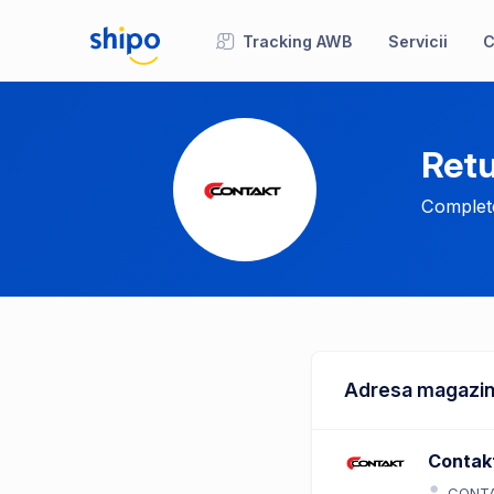
Tracking AWB
Servicii
C
Retu
Complete
Adresa magazin
Contak
CONTA