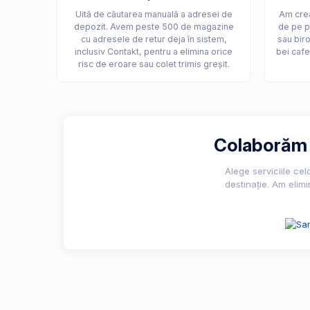
Uită de căutarea manuală a adresei de
Am crea
depozit. Avem peste 500 de magazine
de pe p
cu adresele de retur deja în sistem,
sau biro
inclusiv Contakt, pentru a elimina orice
bei cafe
risc de eroare sau colet trimis greșit.
Colaborăm c
Alege serviciile ce
destinație. Am elimi