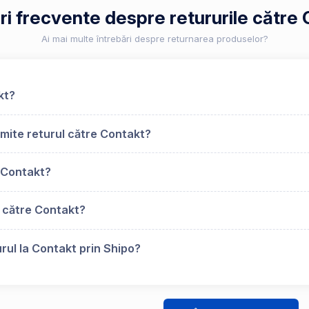
ri frecvente despre retururile către
Ai mai multe întrebări despre returnarea produselor?
kt?
mite returul către Contakt?
 Contakt?
s către Contakt?
rul la Contakt prin Shipo?