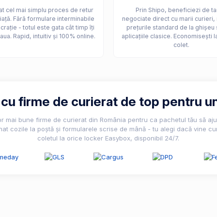
t cel mai simplu proces de retur
Prin Shipo, beneficiezi de ta
iață. Fără formulare interminabile
negociate direct cu marii curieri,
crație - totul este gata cât timp îți
prețurile standard de la ghișeu 
aua. Rapid, intuitiv și 100% online.
aplicațiile clasice. Economisești l
colet.
u firme de curierat de top pentru un
lor mai bune firme de curierat din România pentru ca pachetul tău să ajun
nat cozile la poștă și formularele scrise de mână - tu alegi dacă vine cur
coletul la orice locker Easybox, disponibil 24/7.