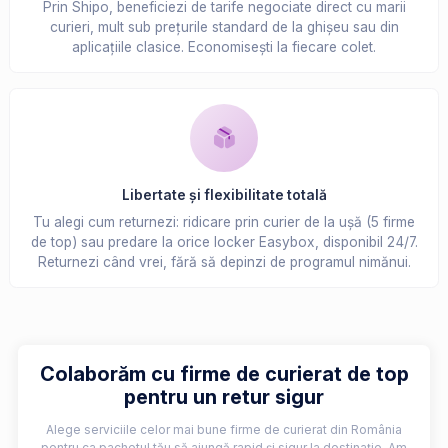
Prin Shipo, beneficiezi de tarife negociate direct cu marii
curieri, mult sub prețurile standard de la ghișeu sau din
aplicațiile clasice. Economisești la fiecare colet.
Libertate și flexibilitate totală
Tu alegi cum returnezi: ridicare prin curier de la ușă (5 firme
de top) sau predare la orice locker Easybox, disponibil 24/7.
Returnezi când vrei, fără să depinzi de programul nimănui.
Colaborăm cu firme de curierat de top
pentru un retur sigur
Alege serviciile celor mai bune firme de curierat din România
pentru ca pachetul tău să ajungă rapid și sigur la destinație. Am