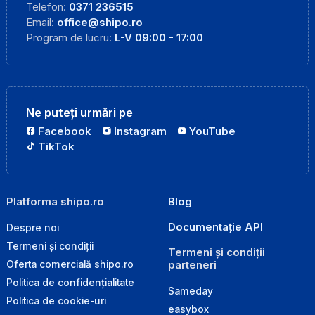
Telefon:
0371 236515
Email:
office@shipo.ro
Program de lucru:
L-V 09:00 - 17:00
Ne puteți urmări pe
Facebook
Instagram
YouTube
TikTok
Platforma shipo.ro
Blog
Documentație API
Despre noi
Termeni și condiții
Termeni și condiții
parteneri
Oferta comercială shipo.ro
Politica de confidențialitate
Sameday
Politica de cookie-uri
easybox