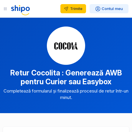
Trimite
Contul meu
Retur Cocolita : Generează AWB
pentru Curier sau Easybox
Completează formularul și finalizează procesul de retur într-un
minut.