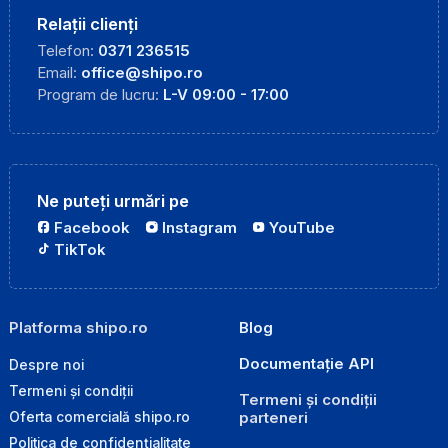
Relații clienți
Telefon:
0371 236515
Email:
office@shipo.ro
Program de lucru:
L-V 09:00 - 17:00
Ne puteți urmări pe
Facebook
Instagram
YouTube
TikTok
Platforma shipo.ro
Blog
Documentație API
Despre noi
Termeni și condiții
Termeni și condiții
parteneri
Oferta comercială shipo.ro
Politica de confidențialitate