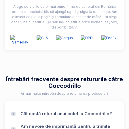
Alege serviciile celor mai bune firme de curierat din România
pentru ca pachetul tău să ajungă rapid și sigur la destinație. Am
eliminat cozile la poștă și formularele scrise de mână - tu alegi
dacă vine curierul la ușă sau lași coletul la orice locker Easybox,
disponibil 24/7.
Întrebări frecvente despre retururile către
Coccodrillo
Ai mai multe întrebări despre returnarea produselor?
Cât costă returul unui colet la Coccodrillo?
Am nevoie de imprimantă pentru a trimite