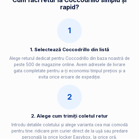
Cum faci retur la Coccodrillo simplu și
rapid?
1
1. Selectează Coccodrillo din listă
Alege returul dedicat pentru Coccodrillo din baza noastră de
peste 500 de magazine online. Avem adresele de livrare
gata completate pentru a-ți economisi timpul prețios și a
evita orice eroare de expediție.
2
2. Alege cum trimiți coletul retur
Introdu detaliile coletului și alege varianta cea mai comodă
pentru tine: ridicare prin curier direct de la ușă sau predare
personală la orice locker Easybox, la orice oră.