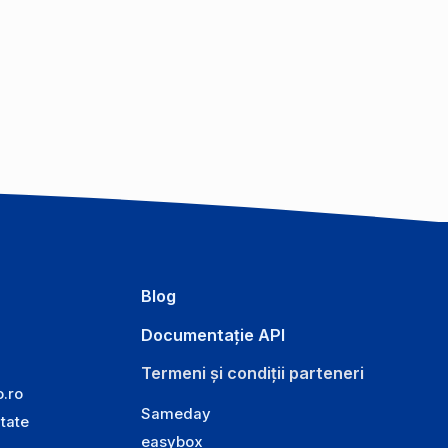
Blog
Documentație API
Termeni și condiții parteneri
o.ro
Sameday
itate
easybox