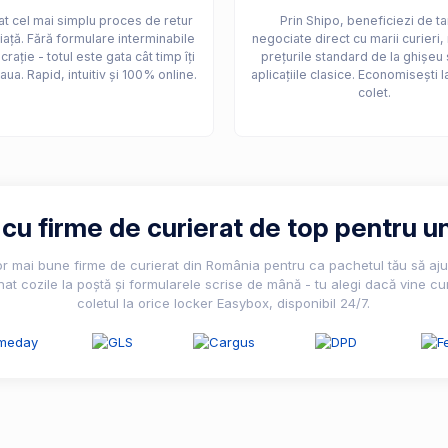
t cel mai simplu proces de retur
Prin Shipo, beneficiezi de ta
iață. Fără formulare interminabile
negociate direct cu marii curieri,
crație - totul este gata cât timp îți
prețurile standard de la ghișeu 
aua. Rapid, intuitiv și 100% online.
aplicațiile clasice. Economisești l
colet.
u firme de curierat de top pentru un
lor mai bune firme de curierat din România pentru ca pachetul tău să ajun
nat cozile la poștă și formularele scrise de mână - tu alegi dacă vine cur
coletul la orice locker Easybox, disponibil 24/7.