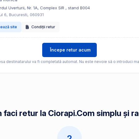
dul Uverturii, Nr. 1A, Complex SIR , stand B004
ul 6, Bucuresti, 060931
tează site
Condiții retur
Începe retur acum
sa destinatarului va fi completată automat. Nu este nevoie să o introduci ma
faci retur la Ciorapi.Com simplu și r
2