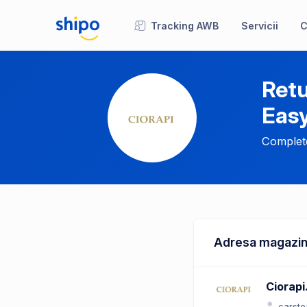
Tracking AWB
Servicii
C
Retu
Eas
Complete
Adresa magazin
Ciorap
carste