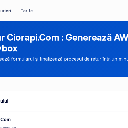
urieri
Tarife
r Ciorapi.Com : Generează AW
ybox
ază formularul și finalizează procesul de retur într-un minu
ului
i.Com
a monica