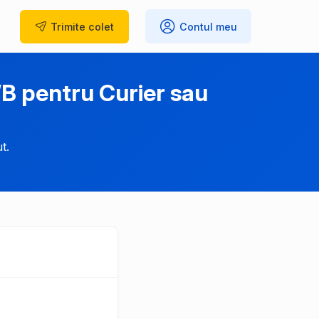
Trimite
colet
Contul meu
B pentru Curier sau
t.