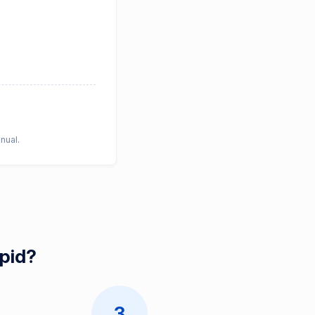
nual.
apid?
3