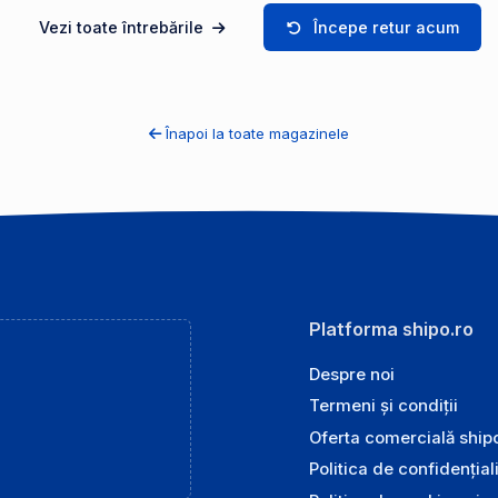
Vezi toate întrebările
Începe retur acum
Înapoi la toate magazinele
Platforma shipo.ro
Despre noi
Termeni și condiții
Oferta comercială ship
Politica de confidențial