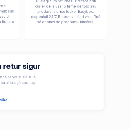
Tu alegi cum returnezi: ridicare prin
rife
curier de la ușă (5 firme de top) sau
 mult sub
predare la orice locker Easybox,
sau din
disponibil 24/7. Returnezi când vrei, fără
a fiecare
să depinzi de programul nimănui.
 retur sigur
gă rapid și sigur la
ierul la ușă sau lași