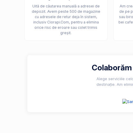
Uită de căutarea manuală a adresei de
Am crea
depozit. Avem peste 500 de magazine
de pe p
cu adresele de retur deja în sistem,
sau biro
inclusiv Ciorapi.Com, pentru a elimina
bei cafe
orice risc de eroare sau colet trimis
greșit.
Colaborăm c
Alege serviciile ce
destinație. Am elimi