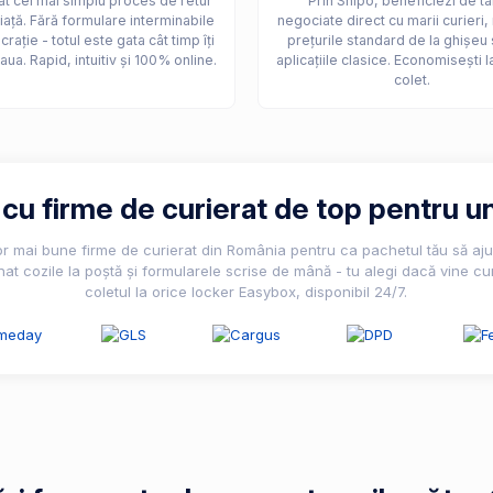
t cel mai simplu proces de retur
Prin Shipo, beneficiezi de ta
iață. Fără formulare interminabile
negociate direct cu marii curieri,
crație - totul este gata cât timp îți
prețurile standard de la ghișeu 
aua. Rapid, intuitiv și 100% online.
aplicațiile clasice. Economisești l
colet.
u firme de curierat de top pentru un
lor mai bune firme de curierat din România pentru ca pachetul tău să ajun
nat cozile la poștă și formularele scrise de mână - tu alegi dacă vine cur
coletul la orice locker Easybox, disponibil 24/7.