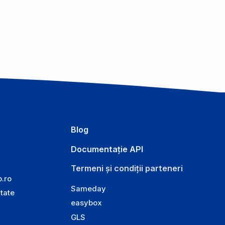
Blog
Documentație API
Termeni și condiții parteneri
o.ro
Sameday
itate
easybox
GLS