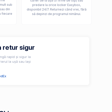
rife
curier de la ușă (5 firme de top) sau
 mult sub
predare la orice locker Easybox,
sau din
disponibil 24/7. Returnezi când vrei, fără
a fiecare
să depinzi de programul nimănui.
 retur sigur
gă rapid și sigur la
ierul la ușă sau lași