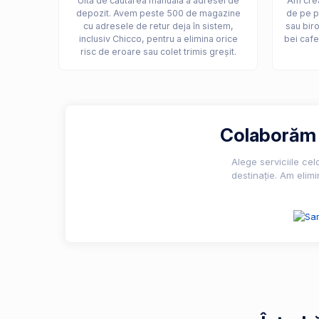
Uită de căutarea manuală a adresei de
Am crea
depozit. Avem peste 500 de magazine
de pe p
cu adresele de retur deja în sistem,
sau biro
inclusiv Chicco, pentru a elimina orice
bei cafe
risc de eroare sau colet trimis greșit.
Colaborăm c
Alege serviciile ce
destinație. Am elimi