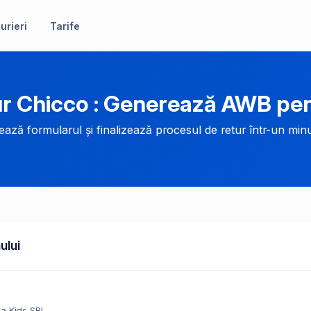
urieri
Tarife
r Chicco : Generează AWB pen
ază formularul și finalizează procesul de retur într-un minu
ului
la Kids SRL