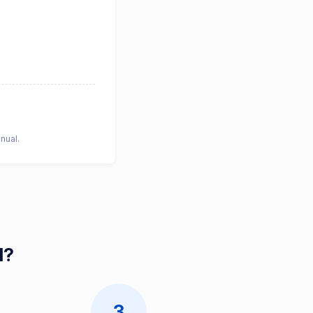
nual.
d?
3