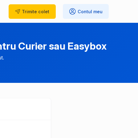
Trimite
colet
Contul meu
tru Curier sau Easybox
t.