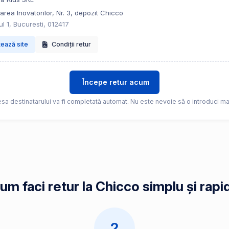
trarea Inovatorilor, Nr. 3, depozit Chicco
l 1, Bucuresti, 012417
tează site
Condiții retur
Începe retur acum
sa destinatarului va fi completată automat. Nu este nevoie să o introduci ma
um faci retur la Chicco simplu și rapi
2