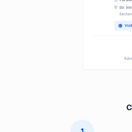
Str. In
Sectoru
Vizi
Adre
C
1