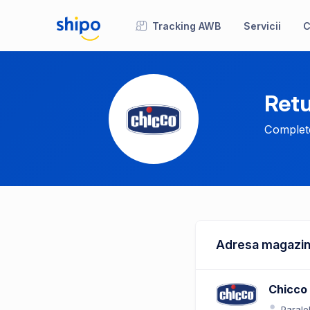
Tracking AWB
Servicii
C
Retu
Complete
Adresa magazin
Chicco
Parale