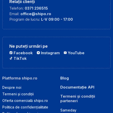
Relații clienți
Telefon:
0371 236515
Email:
office@shipo.ro
Program de lucru:
L-V 09:00 - 17:00
Ne puteți urmări pe
Facebook
Instagram
YouTube
TikTok
Platforma shipo.ro
Blog
Documentație API
Despre noi
Termeni și condiții
Termeni și condiții
parteneri
Oferta comercială shipo.ro
Politica de confidențialitate
Sameday