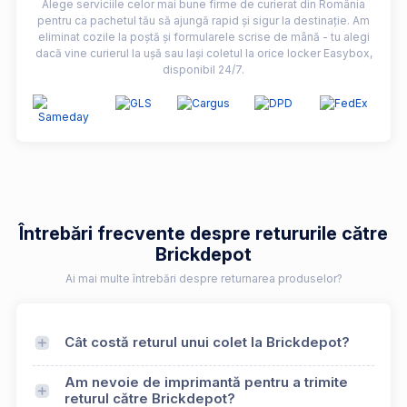
Alege serviciile celor mai bune firme de curierat din România
pentru ca pachetul tău să ajungă rapid și sigur la destinație. Am
eliminat cozile la poștă și formularele scrise de mână - tu alegi
dacă vine curierul la ușă sau lași coletul la orice locker Easybox,
disponibil 24/7.
Întrebări frecvente despre retururile către
Brickdepot
Ai mai multe întrebări despre returnarea produselor?
Cât costă returul unui colet la Brickdepot?
Am nevoie de imprimantă pentru a trimite
returul către Brickdepot?