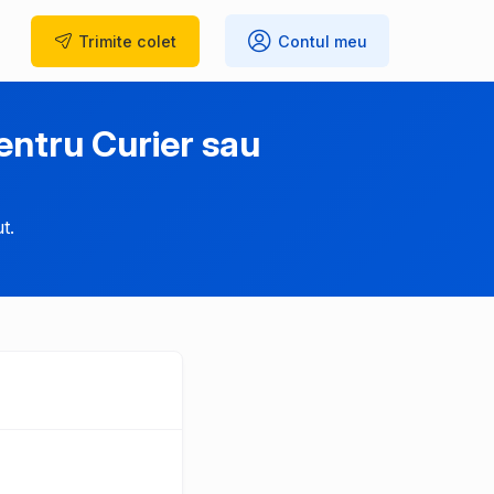
Trimite
colet
Contul meu
entru Curier sau
t.