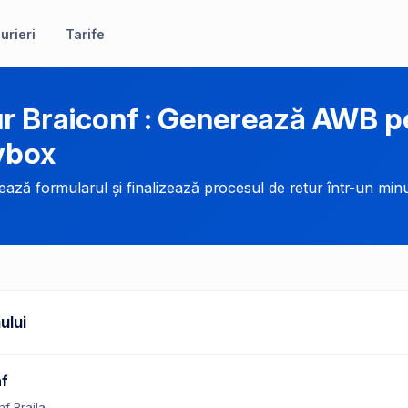
urieri
Tarife
r Braiconf : Generează AWB p
ybox
ază formularul și finalizează procesul de retur într-un minu
ului
nf
nf Braila