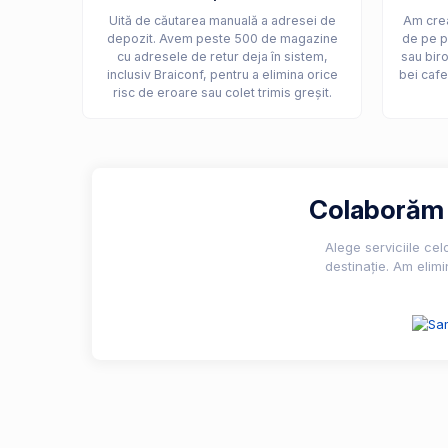
Uită de căutarea manuală a adresei de
Am crea
depozit. Avem peste 500 de magazine
de pe p
cu adresele de retur deja în sistem,
sau biro
inclusiv Braiconf, pentru a elimina orice
bei cafe
risc de eroare sau colet trimis greșit.
Colaborăm c
Alege serviciile ce
destinație. Am elimi