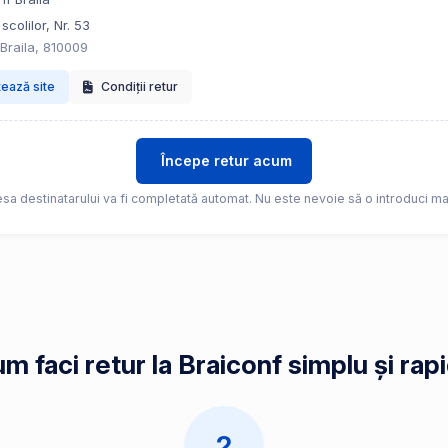
scolilor, Nr. 53
 Braila, 810009
tează site
Condiții retur
Începe retur acum
sa destinatarului va fi completată automat. Nu este nevoie să o introduci ma
m faci retur la Braiconf simplu și rap
2