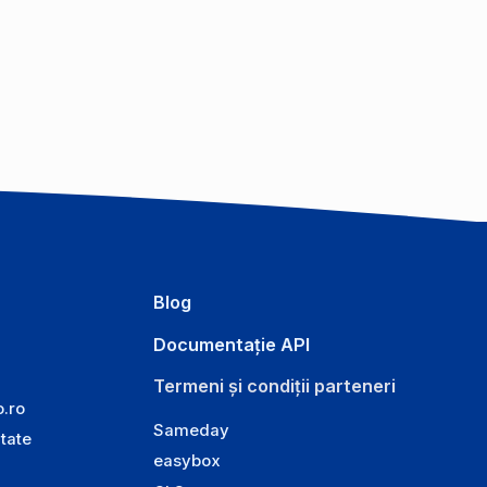
Blog
Documentație API
Termeni și condiții parteneri
o.ro
Sameday
itate
easybox