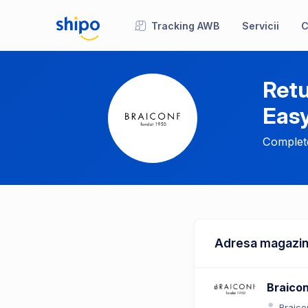
Tracking AWB
Servicii
C
Retu
Eas
Complete
Adresa magazin
Braico
Braico