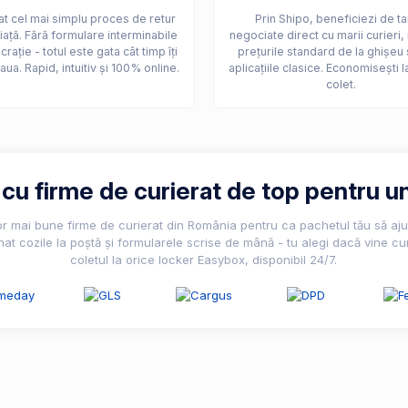
t cel mai simplu proces de retur
Prin Shipo, beneficiezi de ta
iață. Fără formulare interminabile
negociate direct cu marii curieri,
crație - totul este gata cât timp îți
prețurile standard de la ghișeu 
aua. Rapid, intuitiv și 100% online.
aplicațiile clasice. Economisești l
colet.
u firme de curierat de top pentru un
lor mai bune firme de curierat din România pentru ca pachetul tău să ajun
nat cozile la poștă și formularele scrise de mână - tu alegi dacă vine cur
coletul la orice locker Easybox, disponibil 24/7.