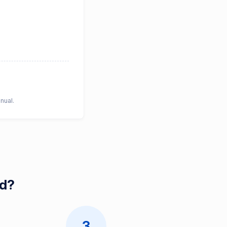
nual.
id?
3