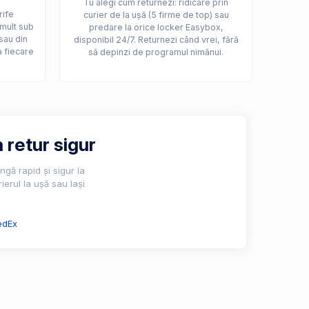
Tu alegi cum returnezi: ridicare prin
rife
curier de la ușă (5 firme de top) sau
 mult sub
predare la orice locker Easybox,
sau din
disponibil 24/7. Returnezi când vrei, fără
a fiecare
să depinzi de programul nimănui.
 retur sigur
gă rapid și sigur la
ierul la ușă sau lași