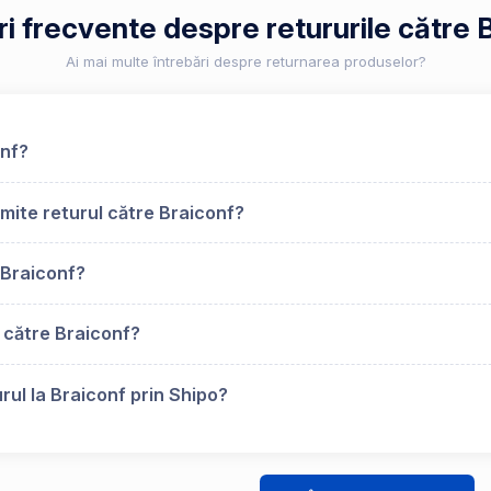
ri frecvente despre retururile către 
Ai mai multe întrebări despre returnarea produselor?
onf?
mite returul către Braiconf?
 Braiconf?
 către Braiconf?
rul la Braiconf prin Shipo?