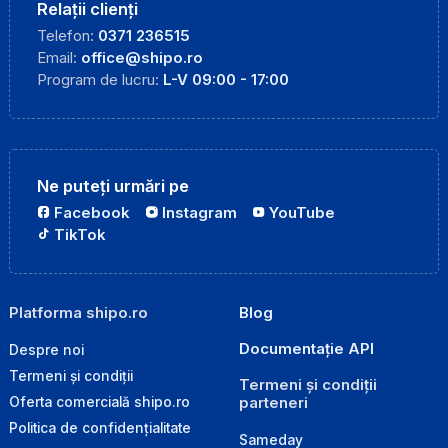
Relații clienți
Telefon:
0371 236515
Email:
office@shipo.ro
Program de lucru:
L-V 09:00 - 17:00
Ne puteți urmări pe
Facebook
Instagram
YouTube
TikTok
Platforma shipo.ro
Blog
Documentație API
Despre noi
Termeni și condiții
Termeni și condiții
parteneri
Oferta comercială shipo.ro
Politica de confidențialitate
Sameday