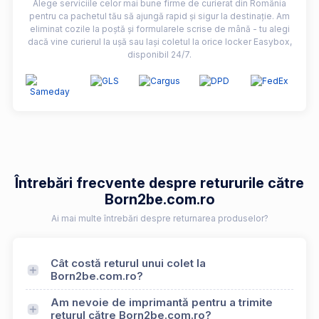
Alege serviciile celor mai bune firme de curierat din România
pentru ca pachetul tău să ajungă rapid și sigur la destinație. Am
eliminat cozile la poștă și formularele scrise de mână - tu alegi
dacă vine curierul la ușă sau lași coletul la orice locker Easybox,
disponibil 24/7.
Întrebări frecvente despre retururile către
Born2be.com.ro
Ai mai multe întrebări despre returnarea produselor?
Cât costă returul unui colet la
Born2be.com.ro?
Am nevoie de imprimantă pentru a trimite
returul către Born2be.com.ro?