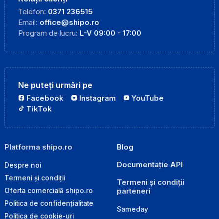
Telefon:
0371 236515
Email:
office@shipo.ro
Program de lucru:
L-V 09:00 - 17:00
Ne puteți urmări pe
Facebook
Instagram
YouTube
TikTok
Platforma shipo.ro
Blog
Documentație API
Despre noi
Termeni și condiții
Termeni și condiții
parteneri
Oferta comercială shipo.ro
Politica de confidențialitate
Sameday
Politica de cookie-uri