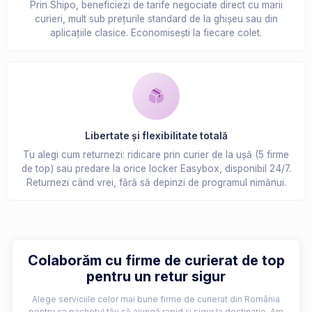
Prin Shipo, beneficiezi de tarife negociate direct cu marii
curieri, mult sub prețurile standard de la ghișeu sau din
aplicațiile clasice. Economisești la fiecare colet.
Libertate și flexibilitate totală
Tu alegi cum returnezi: ridicare prin curier de la ușă (5 firme
de top) sau predare la orice locker Easybox, disponibil 24/7.
Returnezi când vrei, fără să depinzi de programul nimănui.
Colaborăm cu firme de curierat de top
pentru un retur sigur
Alege serviciile celor mai bune firme de curierat din România
pentru ca pachetul tău să ajungă rapid și sigur la destinație. Am