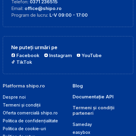
Telefon:
0371 236515
Email:
office@shipo.ro
Program de lucru:
L-V 09:00 - 17:00
Ne puteți urmări pe
Facebook
Instagram
YouTube
TikTok
Platforma shipo.ro
Blog
Documentație API
Despre noi
Termeni și condiții
Termeni și condiții
parteneri
Oferta comercială shipo.ro
Politica de confidențialitate
Sameday
Politica de cookie-uri
easybox