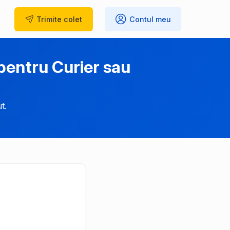
Trimite
colet
Contul meu
entru Curier sau
t.