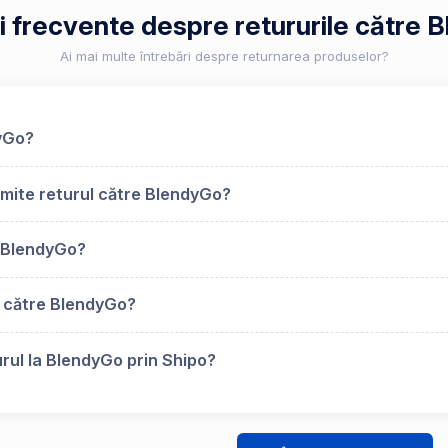
ri frecvente despre retururile către 
Ai mai multe întrebări despre returnarea produselor?
dyGo?
imite returul către BlendyGo?
 BlendyGo?
s către BlendyGo?
urul la BlendyGo prin Shipo?