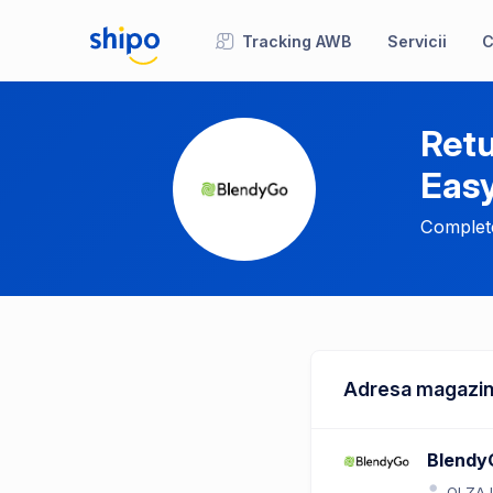
Tracking AWB
Servicii
C
Retu
Eas
Complete
Adresa magazin
Blendy
OLZA 