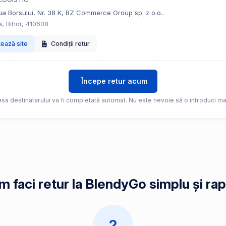
a Borsului, Nr. 38 K, BZ Commerce Group sp. z o.o..
, Bihor, 410608
tează site
Condiții retur
Începe retur acum
sa destinatarului va fi completată automat. Nu este nevoie să o introduci ma
 faci retur la BlendyGo simplu și ra
2