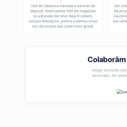
Uită de căutarea manuală a adresei de
Am crea
depozit. Avem peste 500 de magazine
de pe p
cu adresele de retur deja în sistem,
sau biro
inclusiv BlendyGo, pentru a elimina orice
bei cafe
risc de eroare sau colet trimis greșit.
Colaborăm c
Alege serviciile ce
destinație. Am elimi