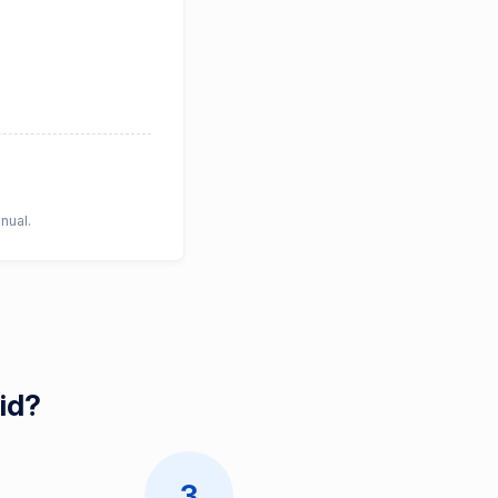
nual.
pid?
3