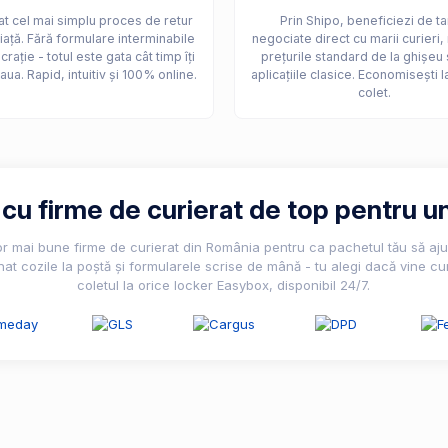
t cel mai simplu proces de retur
Prin Shipo, beneficiezi de ta
iață. Fără formulare interminabile
negociate direct cu marii curieri,
crație - totul este gata cât timp îți
prețurile standard de la ghișeu 
aua. Rapid, intuitiv și 100% online.
aplicațiile clasice. Economisești l
colet.
u firme de curierat de top pentru un
lor mai bune firme de curierat din România pentru ca pachetul tău să ajun
nat cozile la poștă și formularele scrise de mână - tu alegi dacă vine cur
coletul la orice locker Easybox, disponibil 24/7.