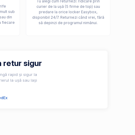
Tu alegi cum returnezi: ridicare prin
rife
curier de la ușă (5 firme de top) sau
 mult sub
predare la orice locker Easybox,
sau din
disponibil 24/7. Returnezi când vrei, fără
a fiecare
să depinzi de programul nimănui.
 retur sigur
gă rapid și sigur la
ierul la ușă sau lași