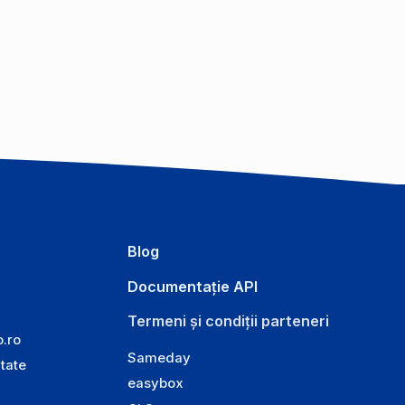
Blog
Documentație API
Termeni și condiții parteneri
o.ro
Sameday
itate
easybox