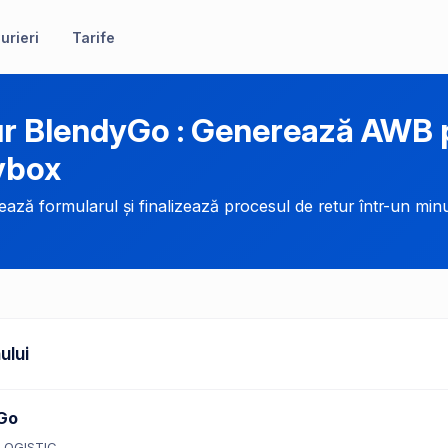
urieri
Tarife
r BlendyGo : Generează AWB p
ybox
ază formularul și finalizează procesul de retur într-un minu
ului
Go
LOGISTIC