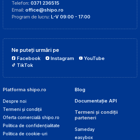
Telefon:
0371 236515
Email:
office@shipo.ro
Program de lucru:
L-V 09:00 - 17:00
Ne puteți urmări pe
Facebook
Instagram
YouTube
TikTok
Platforma shipo.ro
Blog
Documentație API
Despre noi
Termeni și condiții
Termeni și condiții
parteneri
Oferta comercială shipo.ro
Politica de confidențialitate
Sameday
Politica de cookie-uri
easybox