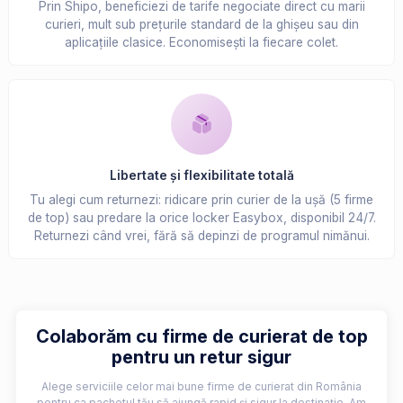
Prin Shipo, beneficiezi de tarife negociate direct cu marii
curieri, mult sub prețurile standard de la ghișeu sau din
aplicațiile clasice. Economisești la fiecare colet.
Libertate și flexibilitate totală
Tu alegi cum returnezi: ridicare prin curier de la ușă (5 firme
de top) sau predare la orice locker Easybox, disponibil 24/7.
Returnezi când vrei, fără să depinzi de programul nimănui.
Colaborăm cu firme de curierat de top
pentru un retur sigur
Alege serviciile celor mai bune firme de curierat din România
pentru ca pachetul tău să ajungă rapid și sigur la destinație. Am