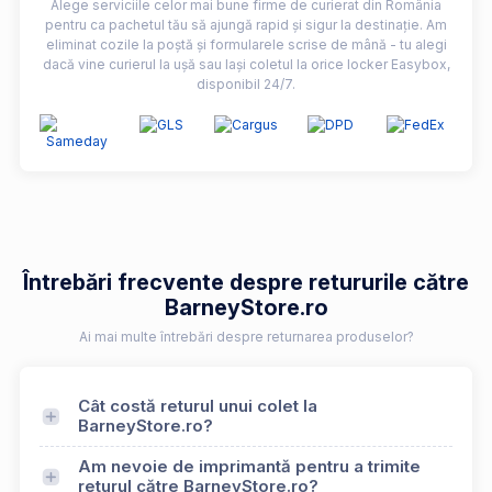
Alege serviciile celor mai bune firme de curierat din România
pentru ca pachetul tău să ajungă rapid și sigur la destinație. Am
eliminat cozile la poștă și formularele scrise de mână - tu alegi
dacă vine curierul la ușă sau lași coletul la orice locker Easybox,
disponibil 24/7.
Întrebări frecvente despre retururile către
BarneyStore.ro
Ai mai multe întrebări despre returnarea produselor?
Cât costă returul unui colet la
BarneyStore.ro?
Am nevoie de imprimantă pentru a trimite
returul către BarneyStore.ro?