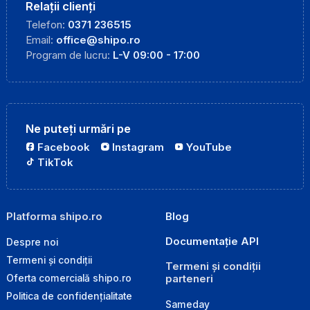
Relații clienți
Telefon:
0371 236515
Email:
office@shipo.ro
Program de lucru:
L-V 09:00 - 17:00
Ne puteți urmări pe
Facebook
Instagram
YouTube
TikTok
Platforma shipo.ro
Blog
Documentație API
Despre noi
Termeni și condiții
Termeni și condiții
parteneri
Oferta comercială shipo.ro
Politica de confidențialitate
Sameday