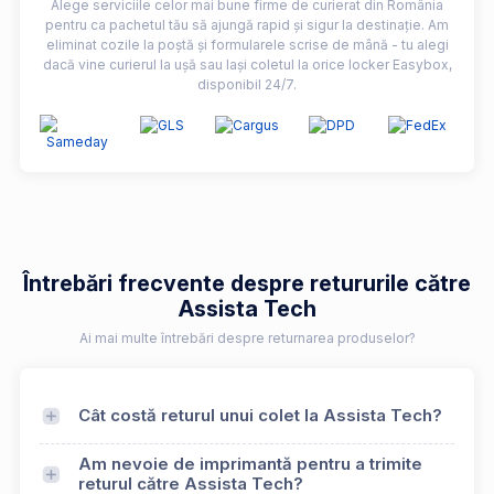
Alege serviciile celor mai bune firme de curierat din România
pentru ca pachetul tău să ajungă rapid și sigur la destinație. Am
eliminat cozile la poștă și formularele scrise de mână - tu alegi
dacă vine curierul la ușă sau lași coletul la orice locker Easybox,
disponibil 24/7.
Întrebări frecvente despre retururile către
Assista Tech
Ai mai multe întrebări despre returnarea produselor?
Cât costă returul unui colet la Assista Tech?
Am nevoie de imprimantă pentru a trimite
returul către Assista Tech?