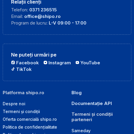
Relații clienți
Telefon:
0371 236515
Email:
office@shipo.ro
Program de lucru:
L-V 09:00 - 17:00
Ne puteți urmări pe
Facebook
Instagram
YouTube
TikTok
Platforma shipo.ro
Blog
Documentație API
Despre noi
Termeni și condiții
Termeni și condiții
parteneri
Oferta comercială shipo.ro
Politica de confidențialitate
Sameday