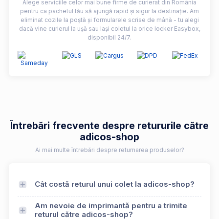
Alege serviciile celor mai bune firme de curierat din România
pentru ca pachetul tău să ajungă rapid și sigur la destinație. Am
eliminat cozile la poștă și formularele scrise de mână - tu alegi
dacă vine curierul la ușă sau lași coletul la orice locker Easybox,
disponibil 24/7.
Întrebări frecvente despre retururile către
adicos-shop
Ai mai multe întrebări despre returnarea produselor?
Cât costă returul unui colet la adicos-shop?
Am nevoie de imprimantă pentru a trimite
returul către adicos-shop?