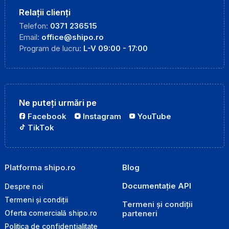
Relații clienți
Telefon:
0371 236515
Email:
office@shipo.ro
Program de lucru:
L-V 09:00 - 17:00
Ne puteți urmări pe
Facebook
Instagram
YouTube
TikTok
Platforma shipo.ro
Blog
Documentație API
Despre noi
Termeni și condiții
Termeni și condiții
parteneri
Oferta comercială shipo.ro
Politica de confidențialitate