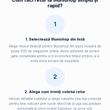
Cum faci retur la 9lunishop simplu și
rapid?
1
1. Selectează 9lunishop din listă
Alege returul dedicat pentru 9lunishop din baza noastră de
peste 500 de magazine online. Avem adresele de livrare
gata completate pentru a-ți economisi timpul prețios și a
evita orice eroare de expediție.
2
2. Alege cum trimiți coletul retur
Introdu detaliile coletului și alege varianta cea mai comodă
pentru tine: ridicare prin curier direct de la ușă sau predare
personală la orice locker Easybox, la orice oră.