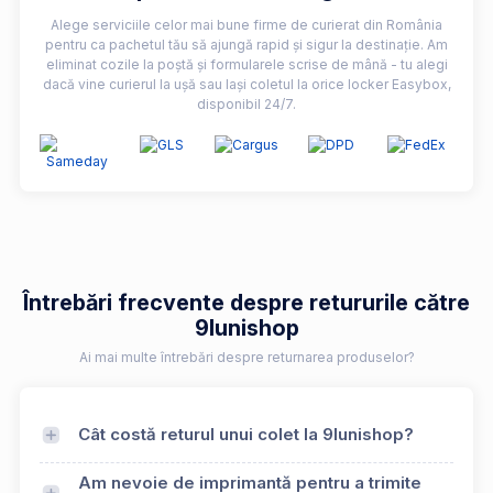
Alege serviciile celor mai bune firme de curierat din România
pentru ca pachetul tău să ajungă rapid și sigur la destinație. Am
eliminat cozile la poștă și formularele scrise de mână - tu alegi
dacă vine curierul la ușă sau lași coletul la orice locker Easybox,
disponibil 24/7.
Întrebări frecvente despre retururile către
9lunishop
Ai mai multe întrebări despre returnarea produselor?
Cât costă returul unui colet la 9lunishop?
Am nevoie de imprimantă pentru a trimite