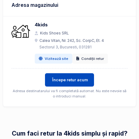
Adresa magazinului
4kids
Kids Shoes SRL
Calea Vitan, Nr. 242, Sc. CorpC, Et. 4
Sectorul 3, Bucuresti, 031281
Vizitează site
Condiții retur
Începe retur acum
Adresa destinatarului va fi completată automat. Nu este nevoie să
o introduci manual.
Cum faci retur la 4kids simplu și rapid?