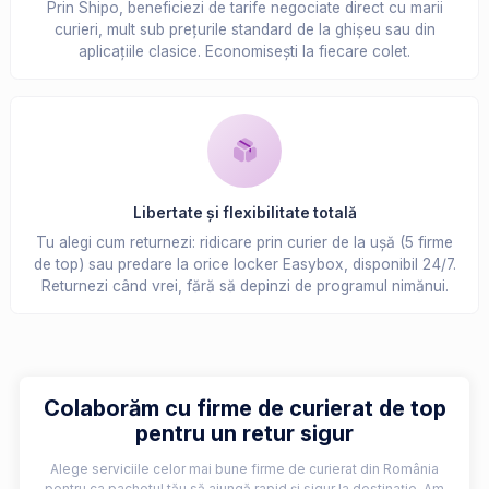
Prin Shipo, beneficiezi de tarife negociate direct cu marii
curieri, mult sub prețurile standard de la ghișeu sau din
aplicațiile clasice. Economisești la fiecare colet.
Libertate și flexibilitate totală
Tu alegi cum returnezi: ridicare prin curier de la ușă (5 firme
de top) sau predare la orice locker Easybox, disponibil 24/7.
Returnezi când vrei, fără să depinzi de programul nimănui.
Colaborăm cu firme de curierat de top
pentru un retur sigur
Alege serviciile celor mai bune firme de curierat din România
pentru ca pachetul tău să ajungă rapid și sigur la destinație. Am