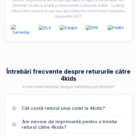
eliminat cozile la poștă și formularele scrise de mână - tu alegi
dacă vine curierul la ușă sau lași coletul la orice locker Easybox,
disponibil 24/7.
Întrebări frecvente despre retururile către
4kids
Ai mai multe întrebări despre returnarea produselor?
Cât costă returul unui colet la 4kids?
Am nevoie de imprimantă pentru a trimite
returul către 4kids?