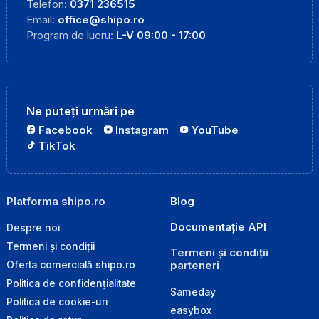
Telefon:
0371 236515
Email:
office@shipo.ro
Program de lucru:
L-V 09:00 - 17:00
Ne puteți urmări pe
Facebook
Instagram
YouTube
TikTok
Platforma shipo.ro
Blog
Documentație API
Despre noi
Termeni și condiții
Termeni și condiții
parteneri
Oferta comercială shipo.ro
Politica de confidențialitate
Sameday
Politica de cookie-uri
easybox