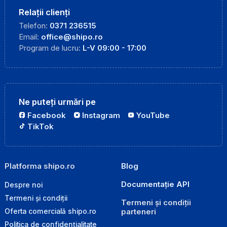
Relații clienți
Telefon:
0371 236515
Email:
office@shipo.ro
Program de lucru:
L-V 09:00 - 17:00
Ne puteți urmări pe
Facebook
Instagram
YouTube
TikTok
Platforma shipo.ro
Blog
Documentație API
Despre noi
Termeni și condiții
Termeni și condiții
parteneri
Oferta comercială shipo.ro
Politica de confidențialitate