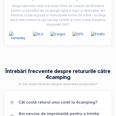
Alege serviciile celor mai bune firme de curierat din România
pentru ca pachetul tău să ajungă rapid și sigur la destinație. Am
eliminat cozile la poștă și formularele scrise de mână - tu alegi
dacă vine curierul la ușă sau lași coletul la orice locker Easybox,
disponibil 24/7.
Întrebări frecvente despre retururile către
4camping
Ai mai multe întrebări despre returnarea produselor?
Cât costă returul unui colet la 4camping?
Am nevoie de imprimantă pentru a trimite