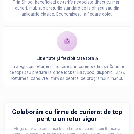
Prin Shipo, beneficiezi de tarife negociate direct cu marii
curieri, mult sub prețurile standard de la ghișeu sau din
aplicațiile clasice. Economisești la fiecare colet.
Libertate și flexibilitate totală
Tu alegi cum returnezi: ridicare prin curier de la ușă (5 firme
de top) sau predare la orice locker Easybox, disponibil 24/7.
Returnezi când vrei, fără să depinzi de programul nimănui.
Colaborăm cu firme de curierat de top
pentru un retur sigur
Alege serviciile celor mai bune firme de curierat din România
pentru ca pachetul tău să ajungă rapid și sigur la destinație. Am