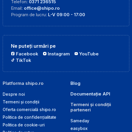
Telefon:
0371 236515
Email:
office@shipo.ro
Program de lucru:
L-V 09:00 - 17:00
Ne puteți urmări pe
Facebook
Instagram
YouTube
TikTok
Platforma shipo.ro
Blog
Documentație API
Despre noi
Termeni și condiții
Termeni și condiții
parteneri
Oferta comercială shipo.ro
Politica de confidențialitate
Sameday
Politica de cookie-uri
easybox