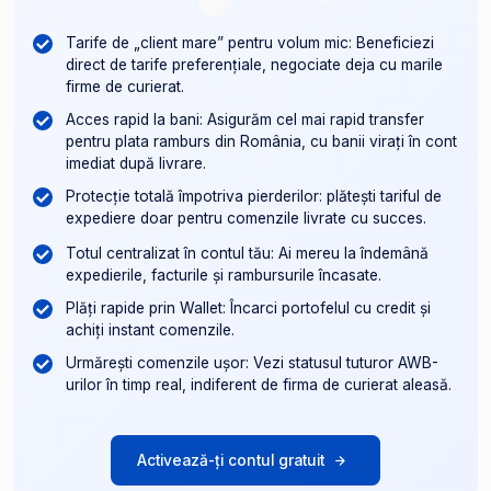
Tarife de „client mare” pentru volum mic: Beneficiezi
direct de tarife preferențiale, negociate deja cu marile
firme de curierat.
Acces rapid la bani: Asigurăm cel mai rapid transfer
pentru plata ramburs din România, cu banii virați în cont
imediat după livrare.
Protecție totală împotriva pierderilor: plătești tariful de
expediere doar pentru comenzile livrate cu succes.
Totul centralizat în contul tău: Ai mereu la îndemână
expedierile, facturile și rambursurile încasate.
Plăți rapide prin Wallet: Încarci portofelul cu credit și
achiți instant comenzile.
Urmărești comenzile ușor: Vezi statusul tuturor AWB-
urilor în timp real, indiferent de firma de curierat aleasă.
Activează-ți contul gratuit