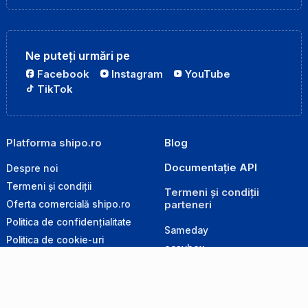
Ne puteți urmări pe
Facebook
Instagram
YouTube
TikTok
Platforma shipo.ro
Blog
Documentație API
Despre noi
Termeni și condiții
Termeni și condiții
parteneri
Oferta comercială shipo.ro
Politica de confidențialitate
Sameday
Politica de cookie-uri
easybox
Politica de retur
GLS
Produse interzise la transport
Cargus
Ghid de ambalare
DPD