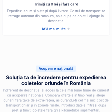
Trimiți cu 0 lei și fără card
Expediezi acum și plătești după livrare. Costul de transport se
retrage automat din ramburs, abia după ce coletul ajunge la
destinație.
Află mai multe
Acoperire națională
Soluția ta de încredere pentru expedierea
coletelor oriunde în România
Indiferent de destinație, ai acces la cele mai bune firme de curierat
cu acoperire națională. Compară ofertele în timp real și alege
curierii fără taxe de extra-rețea, asigurându-ți cel mai mic cost de
transport chiar și în zonele rurale. Introduci datele, filtrezi după
preț și trimiți coletele fără grija kilometrilor suplimentari.