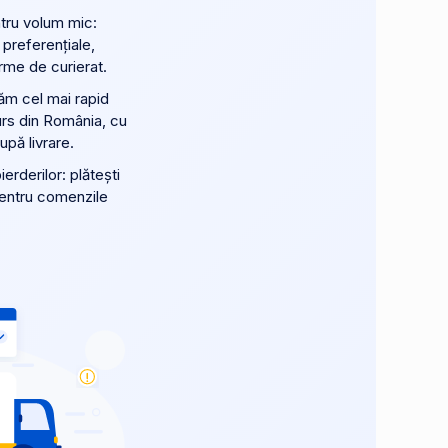
ntru volum mic:
 preferențiale,
rme de curierat.
ăm cel mai rapid
urs din România, cu
după livrare.
erderilor: plătești
pentru comenzile