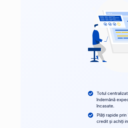
Totul centralizat
îndemână expedie
încasate.
Plăți rapide prin
credit și achiți 