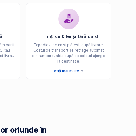
ării
Trimiți cu 0 lei și fără card
ăm banii
Expediezi acum și plătești după livrare.
ul tău
Costul de transport se retrage automat
t livrat.
din ramburs, abia după ce coletul ajunge
la destinație.
Află mai multe
or oriunde în