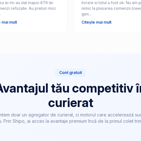
cu ei mi-au dat inapoi 679 lei
livrare si totul a fost ok. Nu am pl
enzi refuzate. Au preturi mici
nimic la plasarea comenzii (cee
.
gen...
e mai mult
Citește mai mult
Cont gratuit
Avantajul tău competitiv î
curierat
ntem doar un agregator de curierat, ci motorul care accelerează su
u. Prin Shipo, ai acces la avantaje premium încă de la primul colet trim