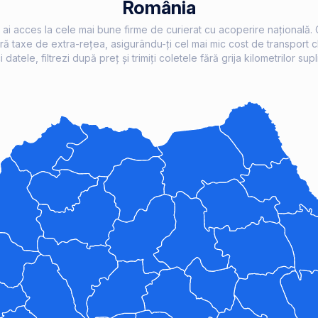
România
, ai acces la cele mai bune firme de curierat cu acoperire națională.
fără taxe de extra-rețea, asigurându-ți cel mai mic cost de transport ch
i datele, filtrezi după preț și trimiți coletele fără grija kilometrilor supl