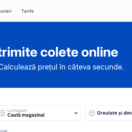
urieri
Tarife
rimite colete online
alculează prețul în câteva secunde.
La magazin:
Greutate și dim
nual