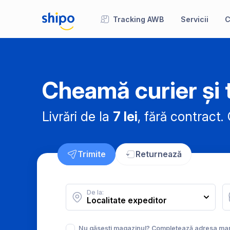
Tracking AWB
Servicii
C
Cheamă curier și t
Livrări de la
7 lei
, fără contract.
C
Trimite
Returnează
De la:
Nu găsești magazinul? Completează adresa ma