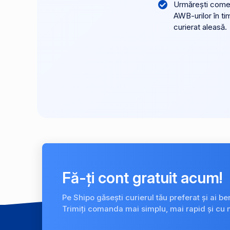
Urmărești comenz
AWB-urilor în ti
curierat aleasă.
Fă-ți cont gratuit acum!
Pe Shipo găsești curierul tău preferat și ai be
Trimiți comanda mai simplu, mai rapid și cu 