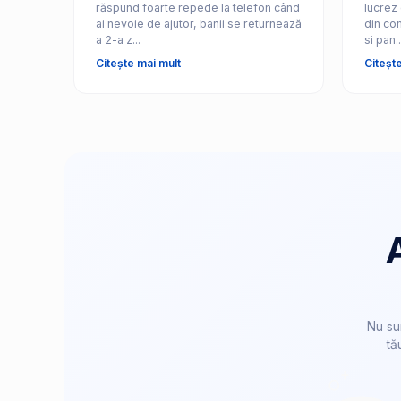
răspund foarte repede la telefon când
lucrez 
ai nevoie de ajutor, banii se returnează
din com
a 2-a z...
si pan..
Citește mai mult
Citeșt
Nu su
tă