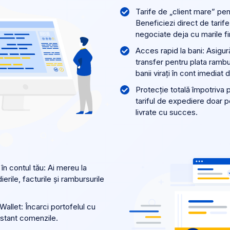
Tarife de „client mare” pe
Beneficiezi direct de tarife
negociate deja cu marile fi
Acces rapid la bani: Asigur
transfer pentru plata ramb
banii virați în cont imediat 
Protecție totală împotriva pi
tariful de expediere doar 
livrate cu succes.
 în contul tău: Ai mereu la
rile, facturile și rambursurile
 Wallet: Încarci portofelul cu
instant comenzile.