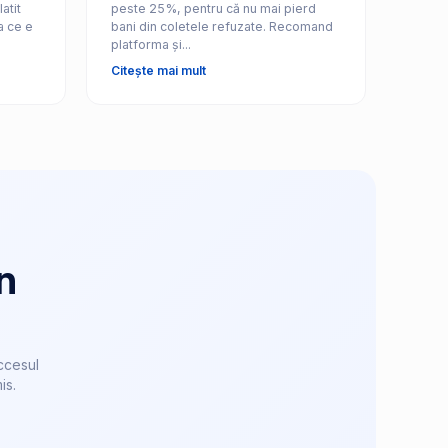
atit
peste 25%, pentru că nu mai pierd
a ce e
bani din coletele refuzate. Recomand
platforma și...
Citește mai mult
n
ccesul
is.