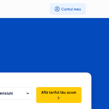
Contul meu
Află tariful tău acum
ensiuni