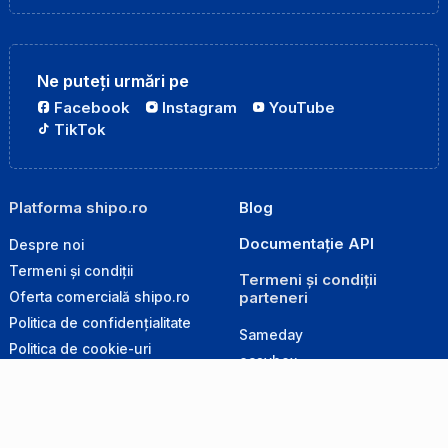
Ne puteți urmări pe
Facebook
Instagram
YouTube
TikTok
Platforma shipo.ro
Blog
Documentație API
Despre noi
Termeni și condiții
Termeni și condiții
parteneri
Oferta comercială shipo.ro
Politica de confidențialitate
Sameday
Politica de cookie-uri
easybox
Politica de retur
GLS
Produse interzise la transport
Cargus
Ghid de ambalare
DPD