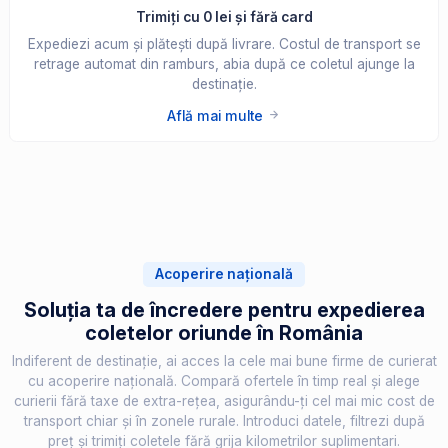
Trimiți cu 0 lei și fără card
Expediezi acum și plătești după livrare. Costul de transport se
retrage automat din ramburs, abia după ce coletul ajunge la
destinație.
Află mai multe
Acoperire națională
Soluția ta de încredere pentru expedierea
coletelor oriunde în România
Indiferent de destinație, ai acces la cele mai bune firme de curierat
cu acoperire națională. Compară ofertele în timp real și alege
curierii fără taxe de extra-rețea, asigurându-ți cel mai mic cost de
transport chiar și în zonele rurale. Introduci datele, filtrezi după
preț și trimiți coletele fără grija kilometrilor suplimentari.