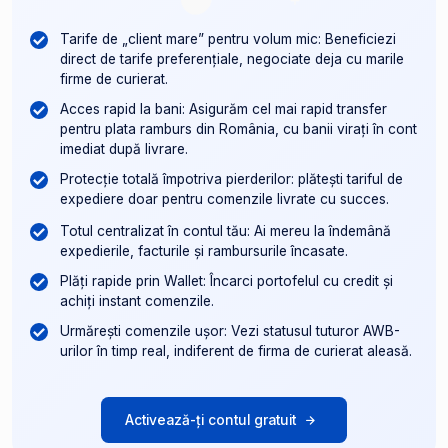
Tarife de „client mare” pentru volum mic: Beneficiezi
direct de tarife preferențiale, negociate deja cu marile
firme de curierat.
Acces rapid la bani: Asigurăm cel mai rapid transfer
pentru plata ramburs din România, cu banii virați în cont
imediat după livrare.
Protecție totală împotriva pierderilor: plătești tariful de
expediere doar pentru comenzile livrate cu succes.
Totul centralizat în contul tău: Ai mereu la îndemână
expedierile, facturile și rambursurile încasate.
Plăți rapide prin Wallet: Încarci portofelul cu credit și
achiți instant comenzile.
Urmărești comenzile ușor: Vezi statusul tuturor AWB-
urilor în timp real, indiferent de firma de curierat aleasă.
Activează-ți contul gratuit