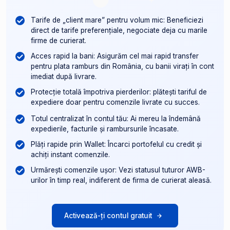
Tarife de „client mare” pentru volum mic: Beneficiezi
direct de tarife preferențiale, negociate deja cu marile
firme de curierat.
Acces rapid la bani: Asigurăm cel mai rapid transfer
pentru plata ramburs din România, cu banii virați în cont
imediat după livrare.
Protecție totală împotriva pierderilor: plătești tariful de
expediere doar pentru comenzile livrate cu succes.
Totul centralizat în contul tău: Ai mereu la îndemână
expedierile, facturile și rambursurile încasate.
Plăți rapide prin Wallet: Încarci portofelul cu credit și
achiți instant comenzile.
Urmărești comenzile ușor: Vezi statusul tuturor AWB-
urilor în timp real, indiferent de firma de curierat aleasă.
Activează-ți contul gratuit