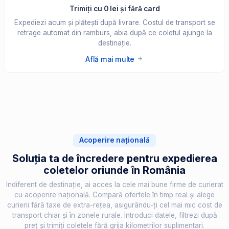
Trimiți cu 0 lei și fără card
Expediezi acum și plătești după livrare. Costul de transport se
retrage automat din ramburs, abia după ce coletul ajunge la
destinație.
Află mai multe
Acoperire națională
Soluția ta de încredere pentru expedierea
coletelor oriunde în România
Indiferent de destinație, ai acces la cele mai bune firme de curierat
cu acoperire națională. Compară ofertele în timp real și alege
curierii fără taxe de extra-rețea, asigurându-ți cel mai mic cost de
transport chiar și în zonele rurale. Introduci datele, filtrezi după
preț și trimiți coletele fără grija kilometrilor suplimentari.