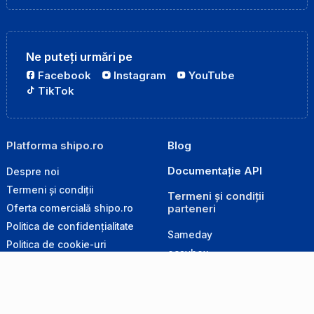
Ne puteți urmări pe
Facebook
Instagram
YouTube
TikTok
Platforma shipo.ro
Blog
Documentație API
Despre noi
Termeni și condiții
Termeni și condiții
parteneri
Oferta comercială shipo.ro
Politica de confidențialitate
Sameday
Politica de cookie-uri
easybox
Politica de retur
GLS
Produse interzise la transport
Cargus
Ghid de ambalare
DPD