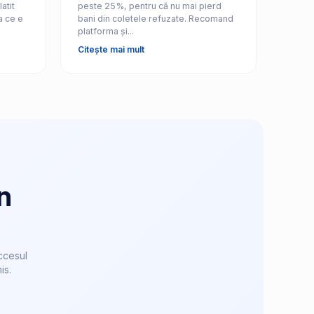
atit
peste 25%, pentru că nu mai pierd
a ce e
bani din coletele refuzate. Recomand
platforma și...
Citește mai mult
n
ccesul
is.