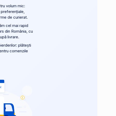
ntru volum mic:
 preferențiale,
rme de curierat.
ăm cel mai rapid
urs din România, cu
după livrare.
erderilor: plătești
pentru comenzile