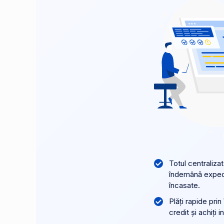
Totul centralizat
îndemână expedie
încasate.
Plăți rapide prin
credit și achiți 