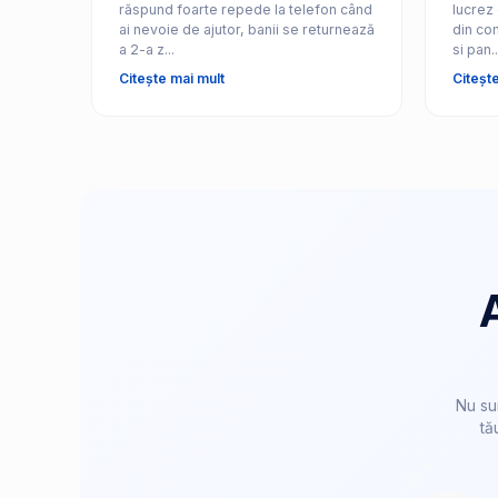
răspund foarte repede la telefon când
lucrez 
ai nevoie de ajutor, banii se returnează
din com
a 2-a z...
si pan..
Citește mai mult
Citeșt
Nu su
tă