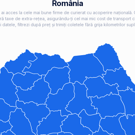
România
, ai acces la cele mai bune firme de curierat cu acoperire națională.
fără taxe de extra-rețea, asigurându-ți cel mai mic cost de transport ch
i datele, filtrezi după preț și trimiți coletele fără grija kilometrilor supl