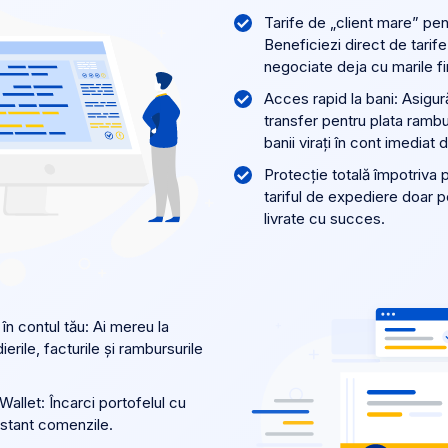
Tarife de „client mare” pe
Beneficiezi direct de tarife
negociate deja cu marile fi
Acces rapid la bani: Asigur
transfer pentru plata ramb
banii virați în cont imediat 
Protecție totală împotriva pi
tariful de expediere doar 
livrate cu succes.
 în contul tău: Ai mereu la
rile, facturile și rambursurile
 Wallet: Încarci portofelul cu
instant comenzile.