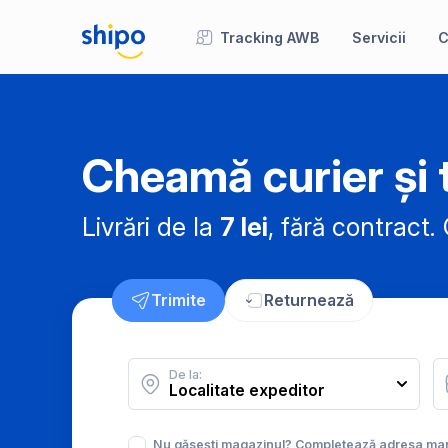
Tracking AWB
Servicii
C
Cheamă curier și t
Livrări de la
7 lei
, fără contract.
C
Trimite
Returnează
De la:
Nu găsești magazinul? Completează adresa ma