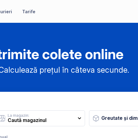
urieri
Tarife
rimite colete online
alculează prețul în câteva secunde.
La magazin:
Greutate și dim
nual