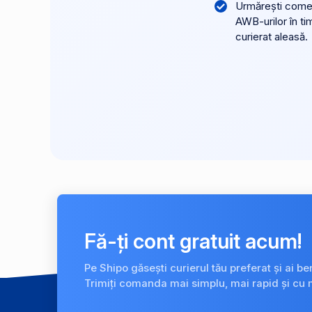
Urmărești comenz
AWB-urilor în ti
curierat aleasă.
Fă-ți cont gratuit acum!
Pe Shipo găsești curierul tău preferat și ai be
Trimiți comanda mai simplu, mai rapid și cu 