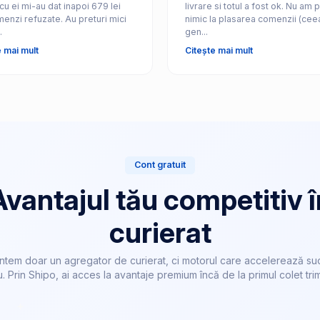
cu ei mi-au dat inapoi 679 lei
livrare si totul a fost ok. Nu am pl
enzi refuzate. Au preturi mici
nimic la plasarea comenzii (cee
.
gen...
e mai mult
Citește mai mult
Cont gratuit
Avantajul tău competitiv î
curierat
ntem doar un agregator de curierat, ci motorul care accelerează su
u. Prin Shipo, ai acces la avantaje premium încă de la primul colet trim