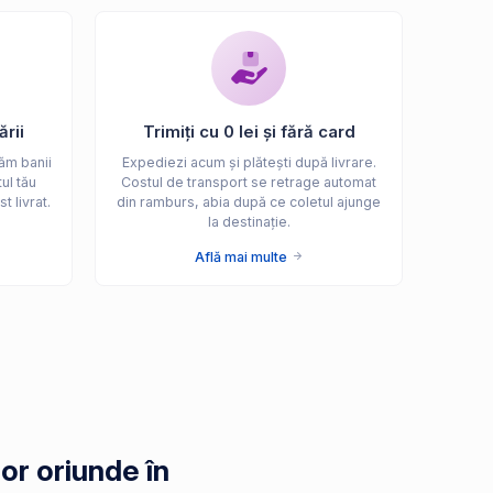
ării
Trimiți cu 0 lei și fără card
ăm banii
Expediezi acum și plătești după livrare.
ul tău
Costul de transport se retrage automat
t livrat.
din ramburs, abia după ce coletul ajunge
la destinație.
Află mai multe
or oriunde în